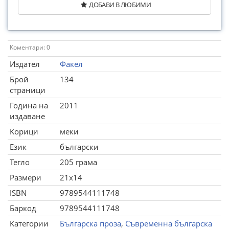
ДОБАВИ В ЛЮБИМИ
Коментари: 0
Издател
Факел
Брой
134
страници
Година на
2011
издаване
Корици
меки
Език
български
Тегло
205 грама
Размери
21x14
ISBN
9789544111748
Баркод
9789544111748
Категории
Българска проза
,
Съвременна българска