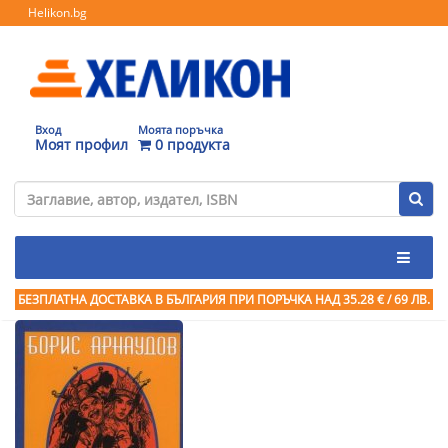
Helikon.bg
Вход
Моята поръчка
Моят профил
0 продукта
БЕЗПЛАТНА ДОСТАВКА В БЪЛГАРИЯ ПРИ ПОРЪЧКА
НАД 35.28 € / 69 ЛВ.