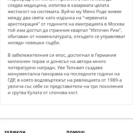
следва медицина, изпитва в казармата цялата
жестокост на системата. Вуйчо му Мено Роде живее
между два свята: като издънка на "червената
аристокрация" от годините на емиграцията в Москва
той има достъп да странния квартал "Източен Рим",
обитаван от номенклатурата, откъдето се управляват
хиляди човешки съдби.
В забележителния си епос, достигнал в Германия
милионен тираж и донесъл на автора много
литературни награди, Уве Телкамп създава
монументална панорама на последните години на
ГДР, в която водовъртежът на ревлюцията от 1989-а
увлича със себе си представители на три поколения
и срутва Кулата от слонова кост.
ХЕЛИКОН
ПОМОЩ