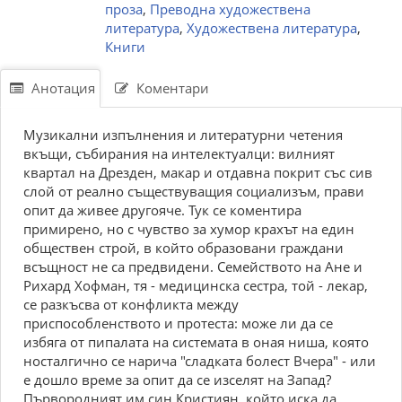
проза
,
Преводна художествена
литература
,
Художествена литература
,
Книги
Анотация
Коментари
Музикални изпълнения и литературни четения
вкъщи, събирания на интелектуалци: вилният
квартал на Дрезден, макар и отдавна покрит със сив
слой от реално съществуващия социализъм, прави
опит да живее другояче. Тук се коментира
примирено, но с чувство за хумор крахът на един
обществен строй, в който образовани граждани
всъщност не са предвидени. Семейството на Ане и
Рихард Хофман, тя - медицинска сестра, той - лекар,
се разкъсва от конфликта между
приспособленството и протеста: може ли да се
избяга от пипалата на системата в оная ниша, която
носталгично се нарича "сладката болест Вчера" - или
е дошло време за опит да се изселят на Запад?
Първородният им син Кристиян, който иска да