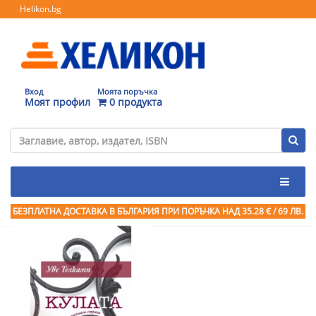
Helikon.bg
Вход
Моята поръчка
Моят профил
0 продукта
БЕЗПЛАТНА ДОСТАВКА В БЪЛГАРИЯ ПРИ ПОРЪЧКА
НАД 35.28 € / 69 ЛВ.