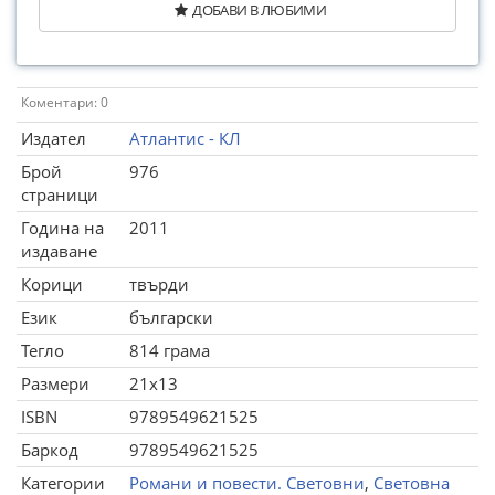
ДОБАВИ В ЛЮБИМИ
Коментари: 0
Издател
Атлантис - КЛ
Брой
976
страници
Година на
2011
издаване
Корици
твърди
Език
български
Тегло
814 грама
Размери
21x13
ISBN
9789549621525
Баркод
9789549621525
Категории
Романи и повести. Световни
,
Световна