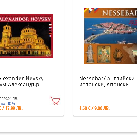
 Alexander Nevsky.
Nessebar/ английски,
ум Александър
испански, японски
ски/ на пет езика
 / 20.01 ЛВ.
ка - 10 %
€ / 17.99 ЛВ.
4.60 € / 9.00 ЛВ.