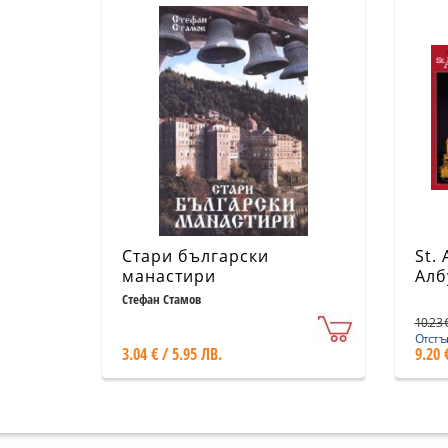
Стари български
St.
манастири
Алб
Нев
Стефан Стамов
10.23 €
Отстъп
3.04 € / 5.95 ЛВ.
9.20 