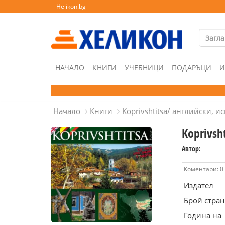
Helikon.bg
НАЧАЛО
КНИГИ
УЧЕБНИЦИ
ПОДАРЪЦИ
И
Начало
Книги
Koprivshtitsa/ английски, и
Koprivsh
Автор:
Коментари: 0
Издател
Брой стра
Година на