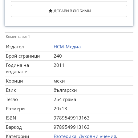
ДОБАВИ В ЛЮБИМИ
Коментари: 1
Издател
НСМ-Медиа
Брой страници
240
Година на
2011
издаване
Корици
меки
Език
български
Тегло
254 грама
Размери
20x13
ISBN
9789549913163
Баркод
9789549913163
Категории
Езотерика. Духовни учения
,