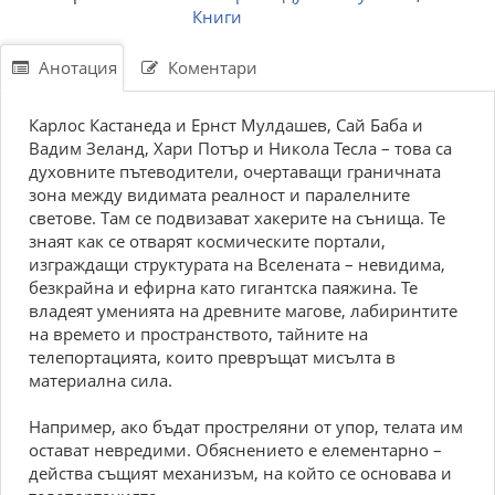
Книги
Анотация
Коментари
Карлос Кастанеда и Ернст Мулдашев, Сай Баба и
Вадим Зеланд, Хари Потър и Никола Тесла – това са
духовните пътеводители, очертаващи граничната
зона между видимата реалност и паралелните
светове. Там се подвизават хакерите на сънища. Те
знаят как се отварят космическите портали,
изграждащи структурата на Вселената – невидима,
безкрайна и ефирна като гигантска паяжина. Те
владеят уменията на древните магове, лабиринтите
на времето и пространството, тайните на
телепортацията, които превръщат мисълта в
материална сила.
Например, ако бъдат простреляни от упор, телата им
остават невредими. Обяснението е елементарно –
действа същият механизъм, на който се основава и