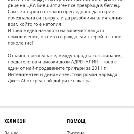
ръце на ЦРУ. Бившият агент се превръща в беглец.
Сам се хвърля в отчаяно преследване да открие
изчезналата си съпруга и да разобличи влиятелния
враг, който го е натопил.
И това е едва началото на зашеметяващото
приключение, в което се ражда един герой от ново
поколение!
Отчаяно преследване, международна конспирация,
предателства и високи дози АДРЕНАЛИН – това е
един от най-продаваните трилъри за 2011 г.!
Интелигентен и динамичен, този роман нарежда
Джеф Абот сред най-добрите в жанра.
ХЕЛИКОН
ПОМОЩ
За нас
Търсене