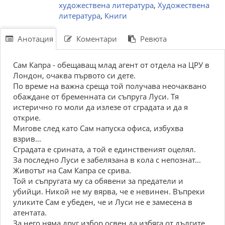
художествена литература
,
Художествена
литература
,
Книги
Анотация
Коментари
Ревюта
Сам Капра - обещаващ млад агент от отдела на ЦРУ в
Лондон, очаква първото си дете.
По време на важна среща той получава неочаквано
обаждане от бременната си съпруга Луси. Тя
истерично го моли да излезе от сградата и да я
открие.
Мигове след като Сам напуска офиса, избухва
взрив...
Сградата е срината, а той е единственият оцелял.
За последно Луси е забелязана в кола с непознат...
Животът на Сам Капра се срива.
Той и съпругата му са обявени за предатели и
убийци. Никой не му вярва, че е невинен. Въпреки
уликите Сам е убеден, че и Луси не е замесена в
атентата.
За него няма друг избор освен да избяга от дългите