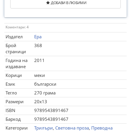
ДОБАВИ В ЛЮБИМИ
Коментари: 4
Издател
Ера
Брой
368
страници
Година на
2011
издаване
Корици
меки
Език
български
Тегло
270 грама
Размери
20x13
ISBN
9789543891467
Баркод
9789543891467
Категории
Трилъри
,
Световна проза
,
Преводна