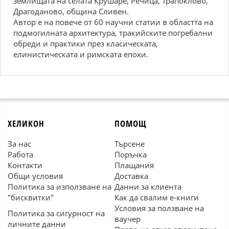
землищата на селата Крушаре, Речица, Трапоклово,
Драгоданово, община Сливен.
Автор е на повече от 60 научни статии в областта на
подмогилната архитектура, тракийските погребални
обреди и практики през класическата,
елинистическата и римската епохи.
ХЕЛИКОН
ПОМОЩ
За нас
Търсене
Работа
Поръчка
Контакти
Плащания
Общи условия
Доставка
Политика за използване на
Данни за клиента
"бисквитки"
Как да свалим е-книги
Условия за ползване на
Политика за сигурност на
ваучер
личните данни