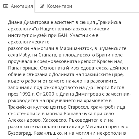
Анотация
Коментари
Диана Димитрова е асистент в секция „Тракийска
археология"в Националния археологически
институт с музей при БАН. Участник е в
археологическите
разкопки на могили в Марица-изток, в шуменските
села Избул и Станата, в пловдивското Брани поле,
проучвала е средновековната крепост Красен над
Панагюрище. Основната й изследователска дейност
обаче е свързана с Долината на тракийските царе,
където работи от самото начало на разкопките,
започнали под ръководството на д-р Георги Китов
през 1992 г. От 2000 г. Диана Димитрова е заместник-
ръководител на проучването на храмовете в
Тракийски култов център Старосел, храм-гробница
със стенописи в могила Рошава чука при село
Александрово, Хасковско. Ръководител е и на
разкопките на скално светилище Мегалита при село
Бузовград, Казанлъшко, и на могилни некрополи в