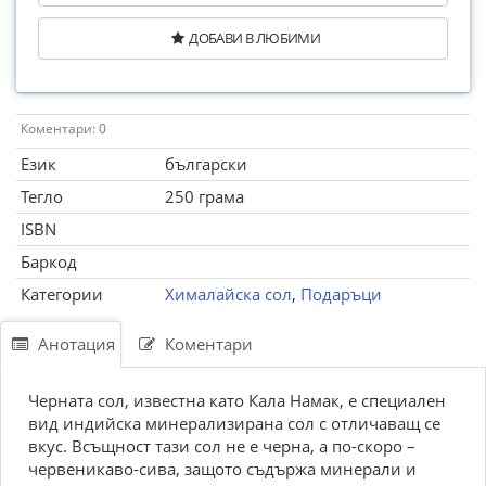
ДОБАВИ В ЛЮБИМИ
Коментари: 0
Език
български
Тегло
250 грама
ISBN
Баркод
Категории
Хималайска сол
,
Подаръци
Анотация
Коментари
Черната сол, известна като Кала Намак, е специален
вид индийска минерализирана сол с отличаващ се
вкус. Всъщност тази сол не е черна, а по-скоро –
червеникаво-сива, защото съдържа минерали и