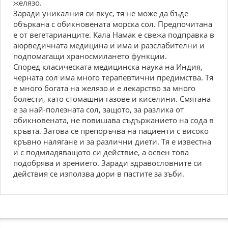
желязо.
Заради уникалния си вкус, тя не може да бъде
объркана с обикновената морска сол. Предпочитана
е от вегетарианците. Кала Намак е свежа подправка в
аюрведичната медицина и има и разслабителни и
подпомагащи храносмилането функции.
Според класическата медицинска наука на Индия,
черната сол има много терапевтични предимства. Тя
е много богата на желязо и е лекарство за много
болести, като стомашни газове и киселини. Смятана
е за най-полезната сол, защото, за разлика от
обикновената, не повишава съдържанието на сода в
кръвта. Затова се препоръчва на пациенти с високо
кръвно налягане и за различни диети. Тя е известна
и с подмладяващото си действие, а освен това
подобрява и зрението. Заради здравословните си
действия се използва дори в пастите за зъби.