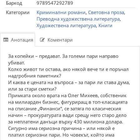
Баркод
9789547292789
Категории
Криминални романи
,
Световна проза
,
Преводна художествена литература
,
Художествена литература
,
Книги
Анотация
Коментари
За копейки – предават. За големи пари направо
убиват.
Колко живот ти остава, ако някой вече ти е поръчал
надгробния паметник?
И каква е цената на въпроса – за пари ли става дума,
или за стари сметки?
Примката около врата на Олег Михеев, собственик
на милиарден бизнес, фигуриращ в топ-класацията
на списание „Финанси“, се затяга по класическия
начин – прокуратурата вади срещу него старо дело
за неплатени данъци върху 430 милиона долара.
Сигурно има сериозна причина – или някой е
платил сериозни пари. Но човекът, който има