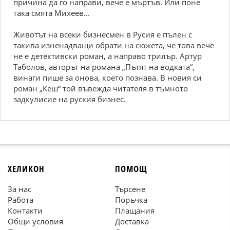
причина да го направи, вече е мъртъв. Или поне
така смята Михеев...
Животът на всеки бизнесмен в Русия е пълен с
такива изненадващи обрати на сюжета, че това вече
не е детективски роман, а направо трилър. Артур
Таболов, авторът на романа „Пътят на водката“,
винаги пише за онова, което познава. В новия си
роман „Кеш“ той въвежда читателя в тъмното
задкулисие на руския бизнес.
ХЕЛИКОН
ПОМОЩ
За нас
Търсене
Работа
Поръчка
Контакти
Плащания
Общи условия
Доставка