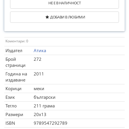
НЕ Е В НАЛИЧНОСТ
ДОБАВИ В ЛЮБИМИ
Коментари: 0
Издател
Атика
Брой
272
страници
Година на
2011
издаване
Корици
меки
Език
български
Тегло
211 грама
Размери
20x13
ISBN
9789547292789