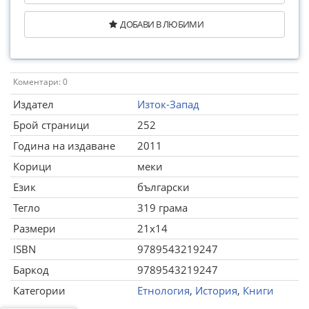
ДОБАВИ В ЛЮБИМИ
Коментари: 0
Издател
Изток-Запад
Брой страници
252
Година на издаване
2011
Корици
меки
Език
български
Тегло
319 грама
Размери
21x14
ISBN
9789543219247
Баркод
9789543219247
Категории
Етнология
,
История
,
Книги