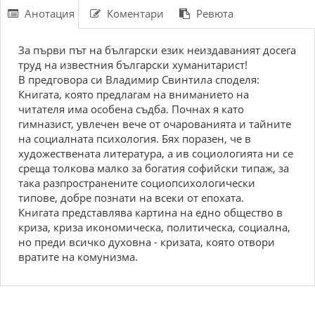
Анотация
Коментари
Ревюта
За първи път на български език неиздаваният досега
труд на известния български хуманитарист!
В предговора си Владимир Свинтила споделя:
Книгата, която предлагам на вниманието на
читателя има особена съдба. Почнах я като
гимназист, увлечен вече от очарованията и тайните
на социалната психология. Бях поразен, че в
художествената литература, а ив социологията ни се
среща толкова малко за богатия софийски типаж, за
така разпространените социопсихологически
типове, добре познати на всеки от епохата.
Книгата представлява картина на едно общество в
криза, криза икономическа, политическа, социална,
но преди всичко духовна - кризата, която отвори
вратите на комунизма.