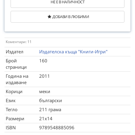
НЕ Е В НАЛИЧНОСТ
ДОБАВИ В ЛЮБИМИ
Коментари: 11
Издател
Издателска къща "Книги-Игри"
Брой
160
страници
Година на
2011
издаване
Корици
меки
Език
български
Тегло
211 грама
Размери
21x14
ISBN
9789548885096