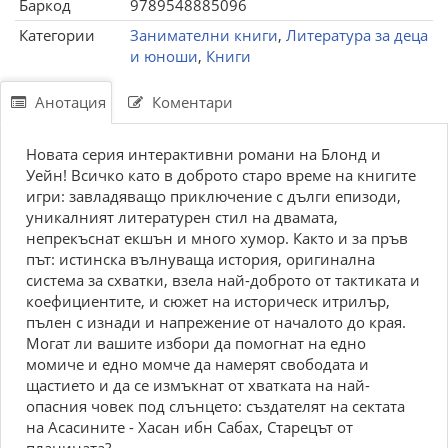
Баркод
9789548885096
Категории
Занимателни книги
,
Литература за деца
и юноши
,
Книги
Анотация
Коментари
Новата серия интерактивни романи на Блонд и
Уейн! Всичко като в доброто старо време на книгите
игри: завладяващо приключение с дълги епизоди,
уникалният литературен стил на двамата,
непрекъснат екшън и много хумор. Както и за пръв
път: истинска вълнуваща история, оригинална
система за схватки, взела най-доброто от тактиката и
коефициентите, и сюжет на историческ итрилър,
пълен с изнади и напрежение от началото до края.
Могат ли вашите избори да помогнат на едно
момиче и едно момче да намерят свободата и
щастието и да се измъкнат от хватката на най-
опасния човек под слънцето: създателят на сектата
на Асасините - Хасан ибн Сабах, Старецът от