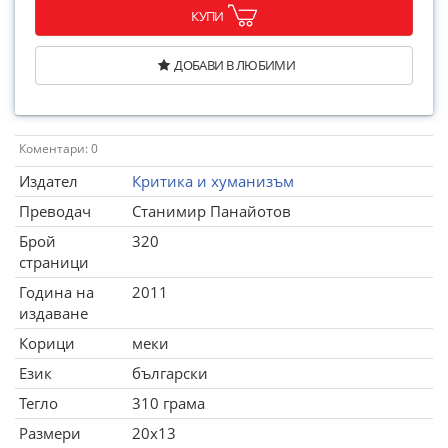
КУПИ
ДОБАВИ В ЛЮБИМИ
Коментари: 0
Издател
Критика и хуманизъм
Преводач
Станимир Панайотов
Брой
320
страници
Година на
2011
издаване
Корици
меки
Език
български
Тегло
310 грама
Размери
20x13