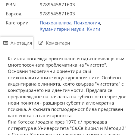
ISBN
9789545871603
Баркод
9789545871603
Категории
Психоанализа
,
Психология
,
Хуманитарни науки
,
Книги
Анотация
Коментари
Книгата поглежда оригинално и вдъхновяващо към
многопосочната проблематика на "чистото".
Основни теоретични ориентири са й
психоаналитичните и културологичните. Особено
акцентирана е линията, която свързва "чистотата" с
конструирането на идентичности. Предлага се
прераглеждане на началата на субектността чрез две
нови понятия - разширен субект и агломератна
психика. А късната постмодерност бива представен
като епоха на санитарността.
Яна Котеска /родена през 1970 г./ преподава
литература в Университета "Св.Св.Кирил и Методий"
в Скопие. Занимава се с теоретична психоанализа,