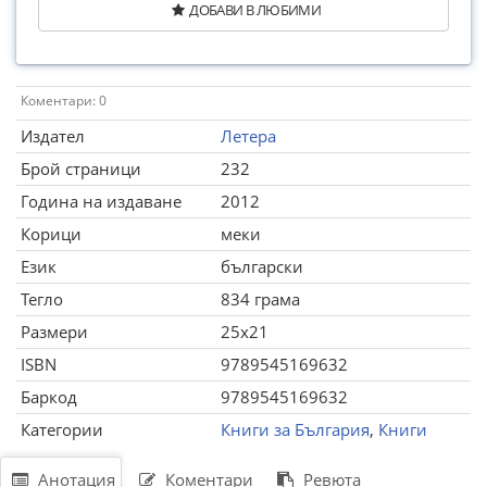
ДОБАВИ В ЛЮБИМИ
Коментари: 0
Издател
Летера
Брой страници
232
Година на издаване
2012
Корици
меки
Език
български
Тегло
834 грама
Размери
25x21
ISBN
9789545169632
Баркод
9789545169632
Категории
Книги за България
,
Книги
Анотация
Коментари
Ревюта