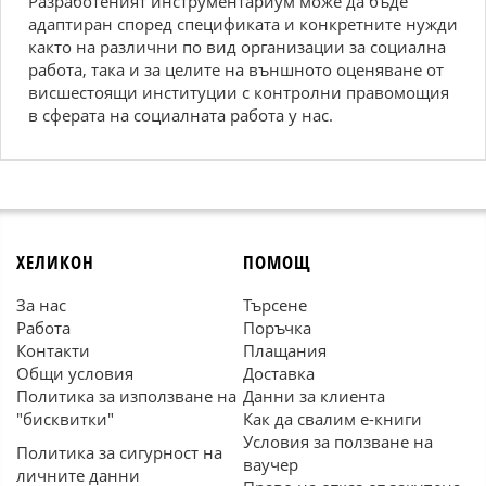
Разработеният инструментариум може да бъде
адаптиран според спецификата и конкретните нужди
както на различни по вид организации за социална
работа, така и за целите на външното оценяване от
висшестоящи институции с контролни правомощия
в сферата на социалната работа у нас.
ХЕЛИКОН
ПОМОЩ
За нас
Търсене
Работа
Поръчка
Контакти
Плащания
Общи условия
Доставка
Политика за използване на
Данни за клиента
"бисквитки"
Как да свалим е-книги
Условия за ползване на
Политика за сигурност на
ваучер
личните данни