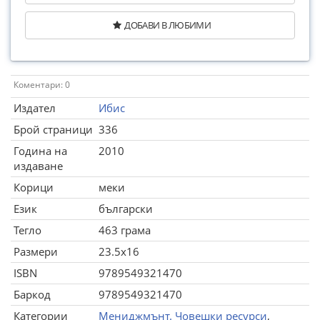
ДОБАВИ В ЛЮБИМИ
Коментари: 0
Издател
Ибис
Брой страници
336
Година на
2010
издаване
Корици
меки
Език
български
Тегло
463 грама
Размери
23.5x16
ISBN
9789549321470
Баркод
9789549321470
Категории
Мениджмънт. Човешки ресурси
,