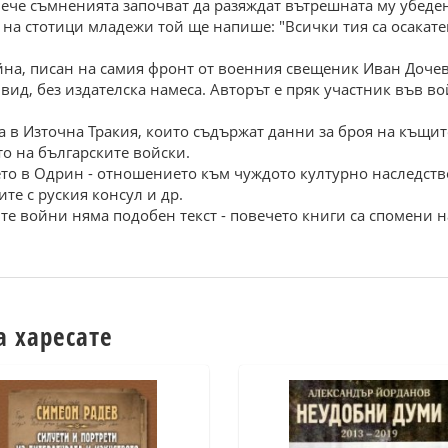
ече съмненията започват да разяждат вътрешната му убеден
на стотици младежи той ще напише: "Всички тия са осакате
йна, писан на самия фронт от военния свещеник Иван Дочев
вид, без издателска намеса. Авторът е пряк участник във во
 в Източна Тракия, които съдържат данни за броя на къщит
о на българските войски.
то в Одрин - отношението към чуждото културно наследств
ите с руския консул и др.
ите войни няма подобен текст - повечето книги са спомени
а харесате