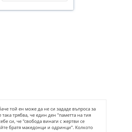
аче той ен може да не си зададе въпроса за
така трябва, че един ден "паметта на тия
ебе си, че "свобода винаги с жертви се
войте братя македонци и одринци". Колкото