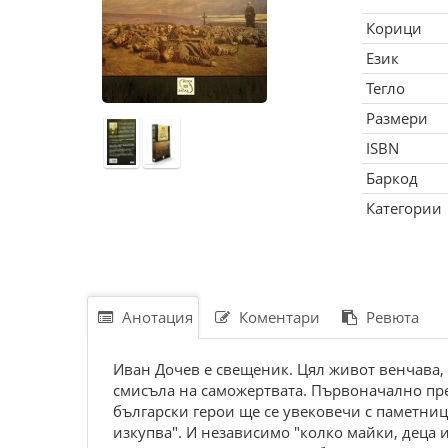
Корици
Език
Тегло
Размери
ISBN
Баркод
Категории
Анотация
Коментари
Ревюта
Иван Дочев е свещеник. Цял живот венчава, 
смисъла на саможертвата. Първоначално пред
български герои ще се увековечи с паметници
изкупва". И независимо "колко майки, деца 