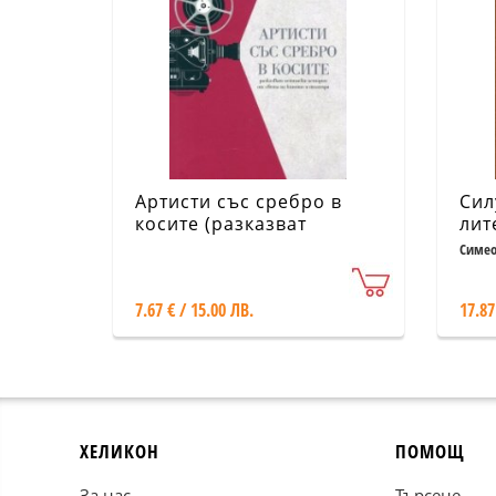
Артисти със сребро в
Сил
косите (разказват
лит
истински истории от
изк
Симео
света на киното и
рък
театъра)
7.67 € / 15.00 ЛВ.
17.87
ХЕЛИКОН
ПОМОЩ
За нас
Търсене