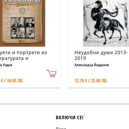
уети и портрети из
Неудобни думи 2013-
ературата и
2019
уството /неиздаван
н Радев
Александър Йорданов
опис/
 € / 34.95 ЛВ.
12.78 € / 25.00 ЛВ.
ВКЛЮЧИ СЕ!
Вход