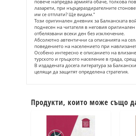
повече напредва армията обаче, толкова пов
лазарети, при нърцераздирателните стонове 
им се отплати? Ще видим."
Този оригинален дневник за Балканската во
поднесен на читателя в неговия оригинален 
отбелязвани всеки ден без изключение.
Абсолютно автентични са описанията на села
поведението на населението при навлизанет
Особено интересно е описанието на влизане
турското и гръцкото население в града, срещ
В издадената досега литература за Балканск
целящи да защитят определена стратегия.
Продукти, които може също д