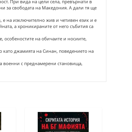
ост. При вида на цели села, превърнати в
ни за свободата на Македония. А дали тя ще
, е на изключително жив и четивен език и е
йната, а хроникираните от него събития са
е, особеностите на обичаите и носиите,
о като джамията на Синан, поведението на
 на военни с преднамерени становища,