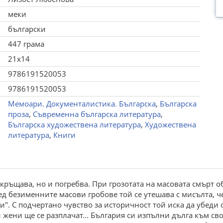
меки
български
447 грама
21x14
9786191520053
9786191520053
Мемоари. Документалистика. Българска
,
Българска
проза
,
Съвременна българска литература
,
Българска художествена литература
,
Художествена
литература
,
Книги
кръщава, но и погребва. При грозотата на масовата смърт об
 безименните масови гробове той се утешава с мисълта, че 
". С подчертано чувство за историчност той иска да убеди с
и жени ще се разплачат... България си изпълни дълга към с