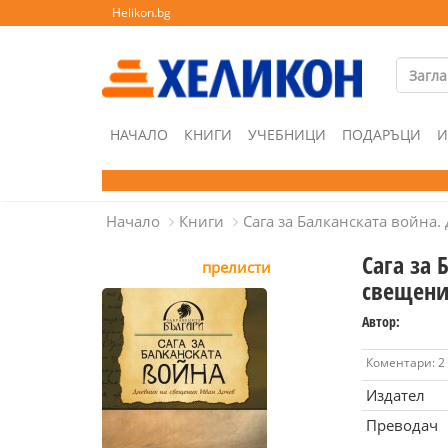
Helikon.bg
НАЧАЛО
КНИГИ
УЧЕБНИЦИ
ПОДАРЪЦИ
И
Начало
Книги
Сага за Балканската война
Сага за 
прелисти
свещени
Автор:
Коментари: 2
Издател
Преводач