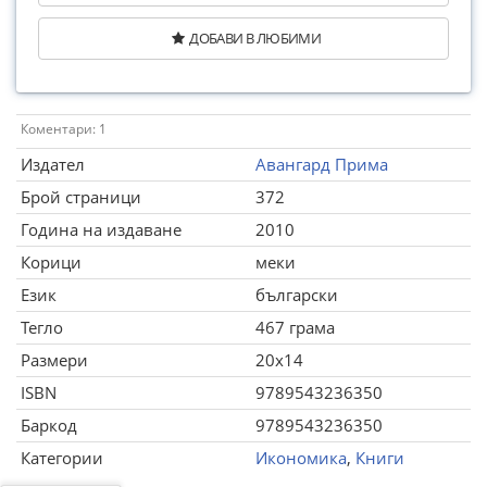
ДОБАВИ В ЛЮБИМИ
Коментари: 1
Издател
Авангард Прима
Брой страници
372
Година на издаване
2010
Корици
меки
Език
български
Тегло
467 грама
Размери
20x14
ISBN
9789543236350
Баркод
9789543236350
Категории
Икономика
,
Книги