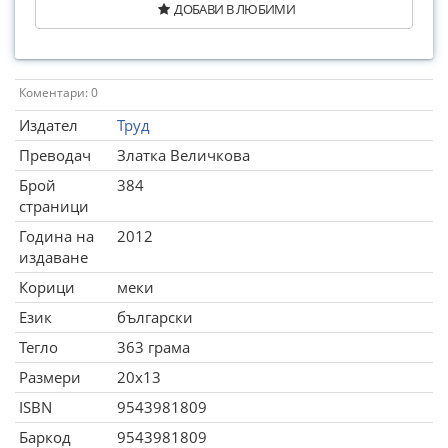
ДОБАВИ В ЛЮБИМИ
Коментари: 0
Издател
Труд
Преводач
Златка Величкова
Брой
384
страници
Година на
2012
издаване
Корици
меки
Език
български
Тегло
363 грама
Размери
20x13
ISBN
9543981809
Баркод
9543981809