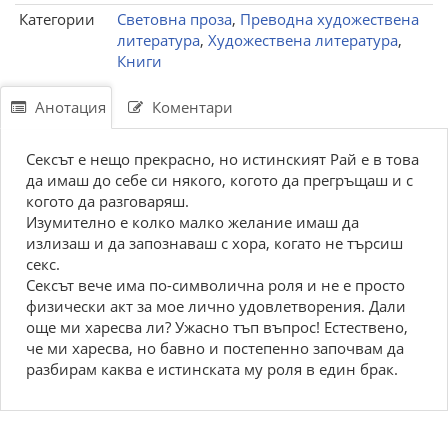
Категории
Световна проза
,
Преводна художествена
литература
,
Художествена литература
,
Книги
Анотация
Коментари
Сексът е нещо прекрасно, но истинският Рай е в това
да имаш до себе си някого, когото да прегръщаш и с
когото да разговаряш.
Изумително е колко малко желание имаш да
излизаш и да запознаваш с хора, когато не търсиш
секс.
Сексът вече има по-символична роля и не е просто
физически акт за мое лично удовлетворения. Дали
още ми харесва ли? Ужасно тъп въпрос! Естествено,
че ми харесва, но бавно и постепенно започвам да
разбирам каква е истинската му роля в един брак.