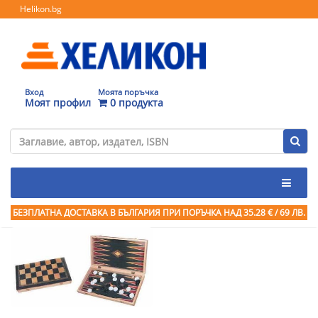
Helikon.bg
Вход
Моята поръчка
Моят профил
0 продукта
БЕЗПЛАТНА ДОСТАВКА В БЪЛГАРИЯ ПРИ ПОРЪЧКА
НАД 35.28 € / 69 ЛВ.