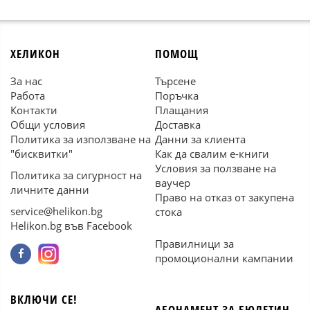
ХЕЛИКОН
ПОМОЩ
За нас
Търсене
Работа
Поръчка
Контакти
Плащания
Общи условия
Доставка
Политика за използване на
Данни за клиента
"бисквитки"
Как да свалим е-книги
Условия за ползване на
Политика за сигурност на
ваучер
личните данни
Право на отказ от закупена
service@helikon.bg
стока
Helikon.bg във Facebook
Правилници за
промоционални кампании
ВКЛЮЧИ СЕ!
АБОНАМЕНТ ЗА БЮЛЕТИН