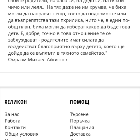
своите родители, на баба си, на дядо си, на някой
чичо или леля... На тях даже не им хрумва, че биха
могли да направят нещо, което да подпомогне или
да възпрепятства тази пхрилика, нито че, в един по-
общ план, биха могли да изберат какво да бъде това
дете. Е, добре, точно в това отношение те се
заблуждават - родителите имат силата да
въздействат благоприятно върху детето, което ще
дойде да се въплъти в тяхното семейство."
Омраам Микаел Айвянов
ХЕЛИКОН
ПОМОЩ
За нас
Търсене
Работа
Поръчка
Контакти
Плащания
Общи условия
Доставка