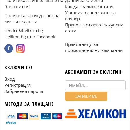
Политика за използване на
Данни за клиента
"бисквитки"
Как да свалим е-книги
Условия за ползване на
Политика за сигурност на
ваучер
личните данни
Право на отказ от закупена
service@helikon.bg
стока
Helikon.bg във Facebook
Правилници за
промоционални кампании
ВКЛЮЧИ СЕ!
АБОНАМЕНТ ЗА БЮЛЕТИН
Вход
Регистрация
Забравена парола
МЕТОДИ ЗА ПЛАЩАНЕ