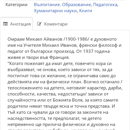
Категории
Възпитание. Образование
,
Педагогика
,
Хуманитарни науки
,
Книги
Анотация
Коментари
Омраам Микаел Айванов /1900-1986/ е духовното
име на Учителя Михаил Иванов, френски философ и
педагог от български произход. От 1937 година
живее и твори във Франция.
"Когато пожелаят да имат дете, повечето хора си
въобразяват, че онова, което зависи от тях, за да
постигнат това си желание, се ограничава само до
действията им на физически план. Всичко останало /
телосложението на детето, неговият характер, дарби,
способности, качества, недостатъци/ зависи от
случайността или от Божията Воля, за която самите
родители нямат твърде ясна и точна представа. И
тъй като са чували да се говори за законите на
наследствеността, те предполагат, че детето
непременно ще прилича физически и духовно на