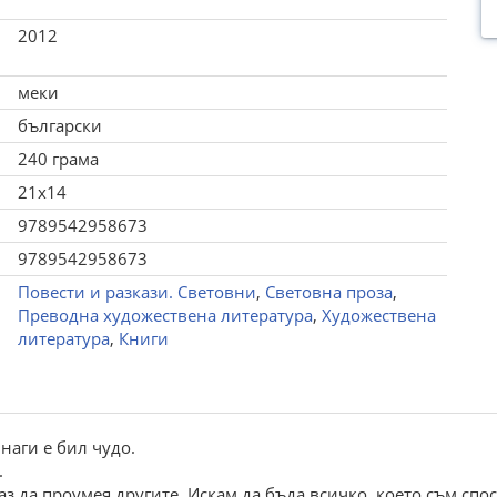
2012
меки
български
240 грама
21x14
9789542958673
9789542958673
Повести и разкази. Световни
,
Световна проза
,
Преводна художествена литература
,
Художествена
литература
,
Книги
наги е бил чудо.
.
з да проумея другите. Искам да бъда всичко, което съм спос