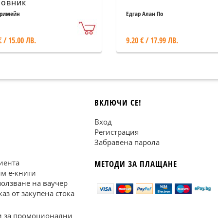
овник
Тримейн
Едгар Алан По
€ / 15.00 ЛВ.
9.20 € / 17.99 ЛВ.
ВКЛЮЧИ СЕ!
Вход
Регистрация
Забравена парола
иента
МЕТОДИ ЗА ПЛАЩАНЕ
им е-книги
ползване на ваучер
каз от закупена стока
 за промоционални