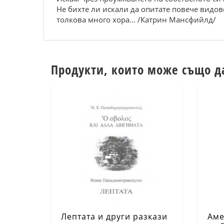
Не бихте ли искали да опитате повече видове
толкова много хора... /Катрин Мансфийлд/
Продукти, които може също д
Лептата и други разкази
Аме