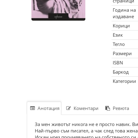
страници
Година на
издаване
Корици
Език
Тегло
Размери
ISBN
Баркод
Категории
Анотация
Коментари
Ревюта
За мен животът никога не е просто навик. Ви
Най-първо съм писател, а чак след това жена
Искам чрез проумяването на собственото си а