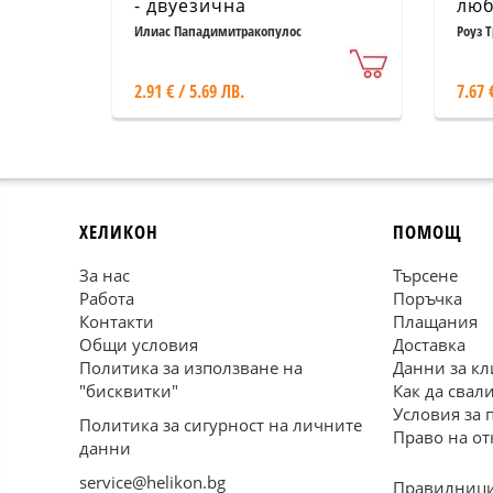
- двуезична
люб
Илиас Пападимитракопулос
Роуз 
2.91 € / 5.69 ЛВ.
7.67 
ХЕЛИКОН
ПОМОЩ
За нас
Търсене
Работа
Поръчка
Контакти
Плащания
Общи условия
Доставка
Политика за използване на
Данни за кл
"бисквитки"
Как да свал
Условия за 
Политика за сигурност на личните
Право на от
данни
service@helikon.bg
Правилници