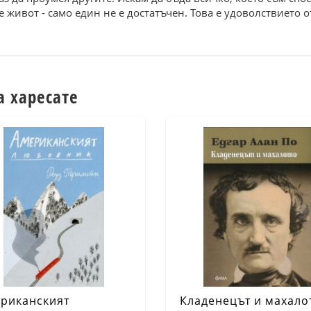
 живот - само един не е достатъчен. Това е удоволствието от
а харесате
риканският
Кладенецът и махало