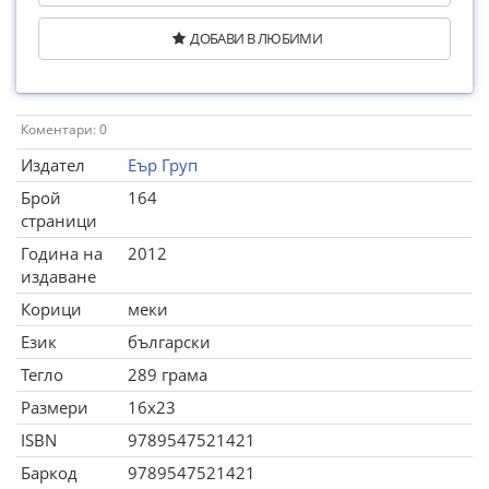
ДОБАВИ В ЛЮБИМИ
Коментари: 0
Издател
Еър Груп
Брой
164
страници
Година на
2012
издаване
Корици
меки
Език
български
Тегло
289 грама
Размери
16x23
ISBN
9789547521421
Баркод
9789547521421