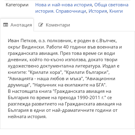
Категории
Нова и най-нова история
,
Обща световна
история. Справочници
,
История
,
Книги
Анотация
Коментари
Иван Петков, о.з. полковник, е роден в с.Вълчек,
окръг Видински. Работи 40 години във военната и
гражданската авиация. През това време си води
дневник, който по-късно използва, докато твори
художествено доктументална литература. Издал е
книгите: "Крилати хора", "Крилати българки",
"Авиацията - наша любов и мъка", "Авиационни
друмища", "Наръчник на екипажите на БГА".
В настоящата книга "Гражданската авиация на
България по време на прехода 1990-2011 г." се
разглежда развитието на Гражданската авиация на
България в едни от най-драматичните години от
нейната история.