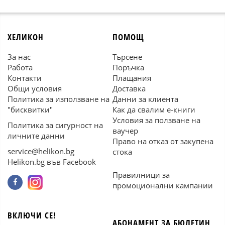
ХЕЛИКОН
ПОМОЩ
За нас
Търсене
Работа
Поръчка
Контакти
Плащания
Общи условия
Доставка
Политика за използване на
Данни за клиента
"бисквитки"
Как да свалим е-книги
Условия за ползване на
Политика за сигурност на
ваучер
личните данни
Право на отказ от закупена
service@helikon.bg
стока
Helikon.bg във Facebook
Правилници за
промоционални кампании
ВКЛЮЧИ СЕ!
АБОНАМЕНТ ЗА БЮЛЕТИН