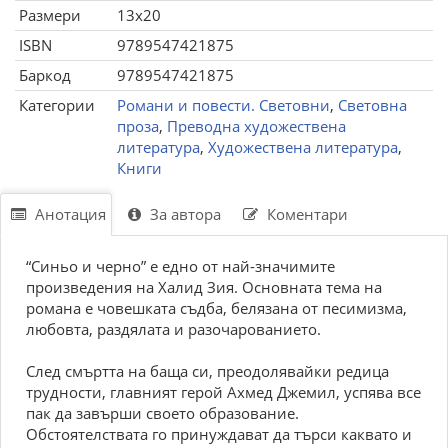
Размери
13x20
ISBN
9789547421875
Баркод
9789547421875
Категории
Романи и повести. Световни
,
Световна
проза
,
Преводна художествена
литература
,
Художествена литература
,
Книги
Анотация
За автора
Коментари
“Синьо и черно” е едно от най-значимите
произведения на Халид Зия. Основната тема на
романа е човешката съдба, белязана от песимизма,
любовта, раздялата и разочарованието.
След смъртта на баща си, преодолявайки редица
трудности, главният герой Ахмед Джемил, успява все
пак да завърши своето образование.
Обстоятелствата го принуждават да търси каквато и