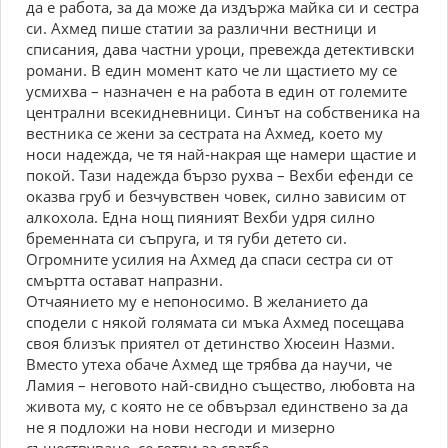
да е работа, за да може да издържа майка си и сестра
си. Ахмед пише статии за различни вестници и
списания, дава частни уроци, превежда детективски
романи. В един момент като че ли щастието му се
усмихва – назначен е на работа в един от големите
централни всекидневници. Синът на собственика на
вестника се жени за сестрата на Ахмед, което му
носи надежда, че тя най-накрая ще намери щастие и
покой. Тази надежда бързо рухва – Вехби ефенди се
оказва груб и безчувствен човек, силно зависим от
алкохола. Една нощ пияният Вехби удря силно
бременната си съпруга, и тя губи детето си.
Огромните усилия на Ахмед да спаси сестра си от
смъртта остават напразни.
Отчаянието му е непоносимо. В желанието да
сподели с някой голямата си мъка Ахмед посещава
своя близък приятел от детинство Хюсеин Назми.
Вместо утеха обаче Ахмед ще трябва да научи, че
Ламия – неговото най-свидно същество, любовта на
живота му, с която не се обвързал единствено за да
не я подложи на нови несгоди и мизерно