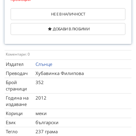
НЕ Е В НАЛИЧНОСТ
ДОБАВИ В ЛЮБИМИ
Коментари: 0
Издател
Слънце
Преводач
Хубавинка Филипова
Брой
352
страници
Година на
2012
издаване
Корици
меки
Език
български
Тегло
237 грама