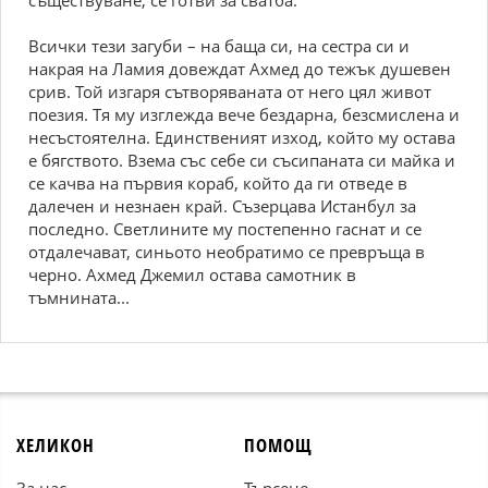
съществуване, се готви за сватба.
Всички тези загуби – на баща си, на сестра си и
накрая на Ламия довеждат Ахмед до тежък душевен
срив. Той изгаря сътворяваната от него цял живот
поезия. Тя му изглежда вече бездарна, безсмислена и
несъстоятелна. Единственият изход, който му остава
е бягството. Взема със себе си съсипаната си майка и
се качва на първия кораб, който да ги отведе в
далечен и незнаен край. Съзерцава Истанбул за
последно. Светлините му постепенно гаснат и се
отдалечават, синьото необратимо се превръща в
черно. Ахмед Джемил остава самотник в
тъмнината...
ХЕЛИКОН
ПОМОЩ