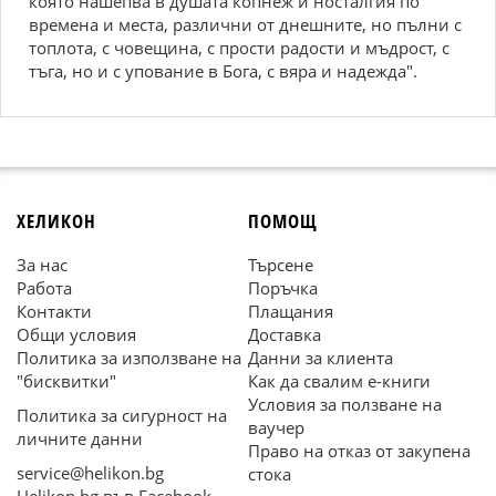
която нашепва в душата копнеж и носталгия по
времена и места, различни от днешните, но пълни с
топлота, с човещина, с прости радости и мъдрост, с
тъга, но и с упование в Бога, с вяра и надежда".
ХЕЛИКОН
ПОМОЩ
За нас
Търсене
Работа
Поръчка
Контакти
Плащания
Общи условия
Доставка
Политика за използване на
Данни за клиента
"бисквитки"
Как да свалим е-книги
Условия за ползване на
Политика за сигурност на
ваучер
личните данни
Право на отказ от закупена
service@helikon.bg
стока