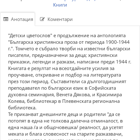
Книги
Анотация
Коментари
"Детски цветослов" е продължение на антологията
"Българска християнска проза от периода 1900-1944
г.". Томчето е събрало творби на известни български
писатели, предназначени за деца; християнски
приказки, легенди и разкази, написани преди 1944 г.
Книгата е резултат на всеотдайните усилия за
проучване, откриване и подбор на литературата
през този период. Съставители са дългогодишният
преподавател по български език в Софийската
духовна семинария, Венета Дякова, и Красимира
Колева, библиотекар в Плевенската регионална
библиотека.
Те приканват днешините деца и родители "да се
потопят в една не толкова далечна отминалост, в
една наша /а и общочовешка/ реалност, да усетят
меката и блага словесност на старите разказвачи,