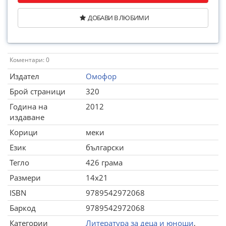
ДОБАВИ В ЛЮБИМИ
Коментари: 0
Издател
Омофор
Брой страници
320
Година на
2012
издаване
Корици
меки
Език
български
Тегло
426 грама
Размери
14x21
ISBN
9789542972068
Баркод
9789542972068
Категории
Литература за деца и юноши
,