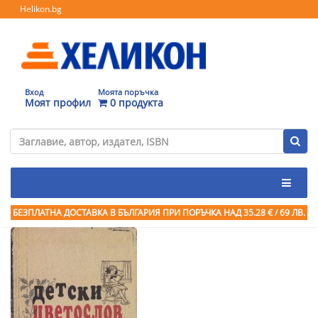
Helikon.bg
Вход
Моята поръчка
Моят профил
0 продукта
БЕЗПЛАТНА ДОСТАВКА В БЪЛГАРИЯ ПРИ ПОРЪЧКА
НАД 35.28 € / 69 ЛВ.