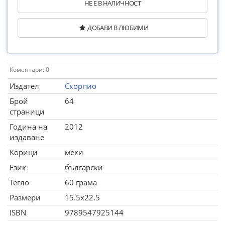
НЕ Е В НАЛИЧНОСТ
ДОБАВИ В ЛЮБИМИ
Коментари: 0
Издател
Скорпио
Брой
64
страници
Година на
2012
издаване
Корици
меки
Език
български
Тегло
60 грама
Размери
15.5x22.5
ISBN
9789547925144