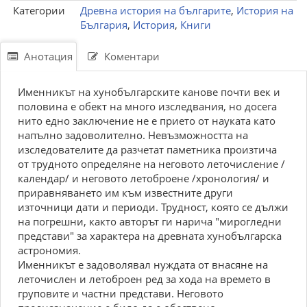
Категории
Древна история на българите
,
История на
България
,
История
,
Книги
Анотация
Коментари
Именникът на хунобългарските канове почти век и
половина е обект на много изследвания, но досега
нито едно заключение не е прието от науката като
напълно задоволително. Невъзможността на
изследователите да разчетат паметника произтича
от трудното определяне на неговото леточисление /
календар/ и неговото летоброене /хронология/ и
приравняването им към известните други
източници дати и периоди. Трудност, която се дължи
на погрешни, както авторът ги нарича "мирогледни
представи" за характера на древната хунобългарска
астрономия.
Именникът е задоволявал нуждата от внасяне на
леточислен и летоброен ред за хода на времето в
груповите и частни представи. Неговото