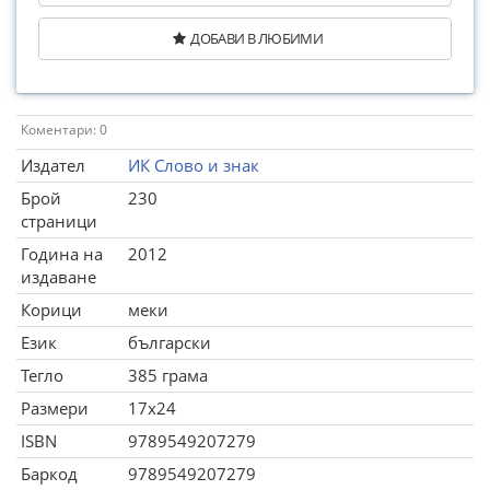
ДОБАВИ В ЛЮБИМИ
Коментари: 0
Издател
ИК Слово и знак
Брой
230
страници
Година на
2012
издаване
Корици
меки
Език
български
Тегло
385 грама
Размери
17x24
ISBN
9789549207279
Баркод
9789549207279