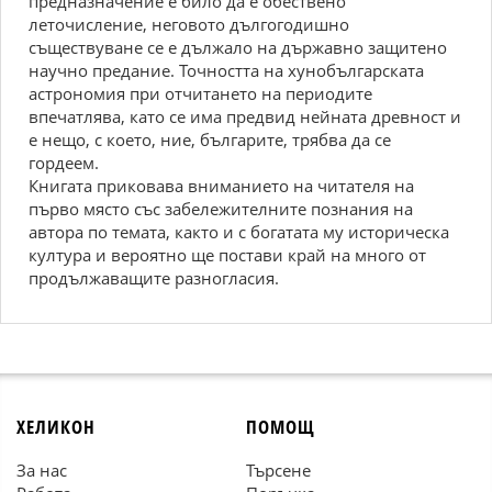
предназначение е било да е обествено
леточисление, неговото дългогодишно
съществуване се е дължало на държавно защитено
научно предание. Точността на хунобългарската
астрономия при отчитането на периодите
впечатлява, като се има предвид нейната древност и
е нещо, с което, ние, българите, трябва да се
гордеем.
Книгата приковава вниманието на читателя на
първо място със забележителните познания на
автора по темата, както и с богатата му историческа
култура и вероятно ще постави край на много от
продължаващите разногласия.
ХЕЛИКОН
ПОМОЩ
За нас
Търсене