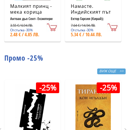
Малкият принц -
Намасте.
мека корица
Индийският път
светлосиня
към щастието,
Антоан дьо Сент- Екзюпери
Ектор Гарсия (Кирай);
Франсеск Миралес
удовлетворението
3.55 € / 6.94 ЛВ.
7.64 € / 14.94 ЛВ.
и успеха
Отстъпка -30%
Отстъпка -30%
2.48 € / 4.85 ЛВ.
5.34 € / 10.44 ЛВ.
Промо -25%
ВИЖ ОЩЕ >>
-25%
-25%