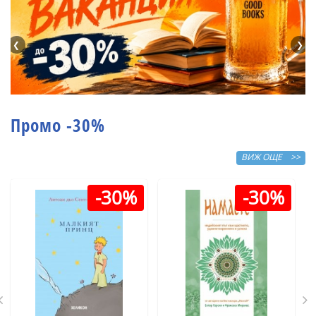
❮
❯
Промо -30%
ВИЖ ОЩЕ >>
-30%
-30%