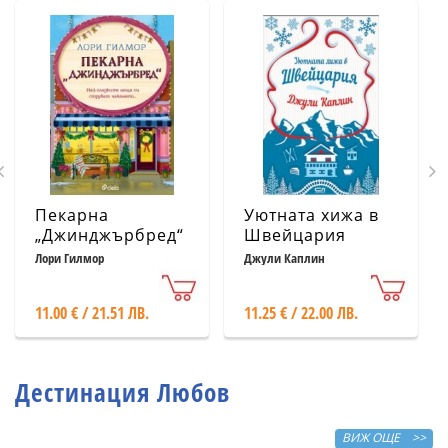
Пекарна
Уютната хижа в
„Джинджърбред“
Швейцария
(с цветни
Лори Гилмор
Джули Каплин
порезки)
11.00 € / 21.51 ЛВ.
11.25 € / 22.00 ЛВ.
Дестинация Любов
ВИЖ ОЩЕ >>