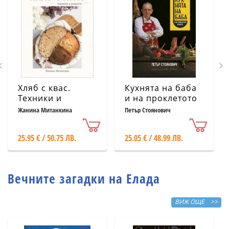
Хляб с квас.
Кухнята на баба
Техники и
и на проклетото
рецепти
й внуче
Жанина Митанкина
Петър Стоянович
25.95 € / 50.75 ЛВ.
25.05 € / 48.99 ЛВ.
Вечните загадки на Елада
ВИЖ ОЩЕ >>