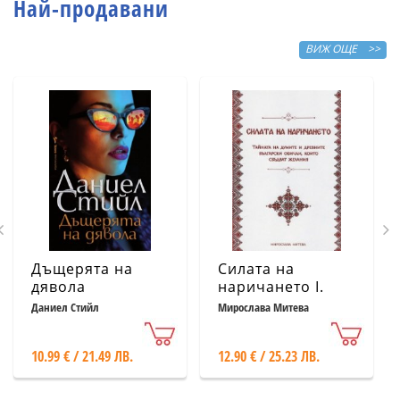
Най-продавани
ВИЖ ОЩЕ >>
Дъщерята на
Силата на
дявола
наричането І.
Тайната на
Даниел Стийл
Мирослава Митева
думите и
древните
10.99 € / 21.49 ЛВ.
12.90 € / 25.23 ЛВ.
български
обичаи, които
сбъдват желания