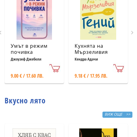
Умът в режим
Кухнята на
почивка
Мързеливия
гений
Джоузеф Джебели
Кендра Адачи
9.00 € / 17.60 ЛВ.
9.18 € / 17.95 ЛВ.
Вкусно лято
ВИЖ ОЩЕ >>