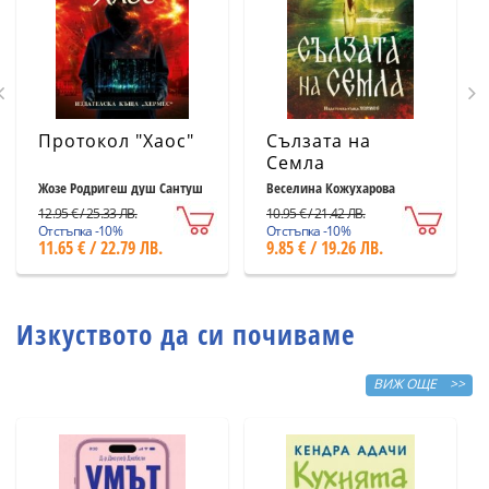
Протокол "Хаос"
Сълзата на
Семла
Жозе Родригеш душ Сантуш
Веселина Кожухарова
12.95 € / 25.33 ЛВ.
10.95 € / 21.42 ЛВ.
Отстъпка -10%
Отстъпка -10%
11.65 € / 22.79 ЛВ.
9.85 € / 19.26 ЛВ.
Изкуството да си почиваме
ВИЖ ОЩЕ >>