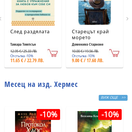
След раздялата
Старецът край
морето
Тамара Томпсън
Доменико Старноне
12.95 € / 25.33 ЛВ.
10.00 € / 19.56 ЛВ.
Отстъпка -10%
Отстъпка -10%
11.65 € / 22.79 ЛВ.
9.00 € / 17.60 ЛВ.
Месец на изд. Хермес
ВИЖ ОЩЕ >>
-10%
-10%