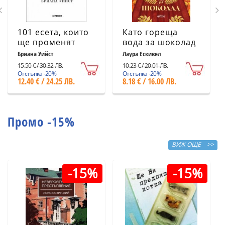
101 есета, които
Като гореща
ще променят
вода за шоколад
начина ви на
(ново издание)
Бриана Уийст
Лаура Ескивел
мислене
15.50 € / 30.32 ЛВ.
10.23 € / 20.01 ЛВ.
Отстъпка -20%
Отстъпка -20%
12.40 € / 24.25 ЛВ.
8.18 € / 16.00 ЛВ.
Промо -15%
ВИЖ ОЩЕ >>
-15%
-15%