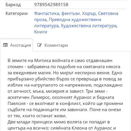
Баркод
9789542989158
Категории
Фантастика, фентъзи. Хорър
,
Световна
проза
,
Преводна художествена
литература
,
Художествена литература
,
Книги
Анотация
Коментари
В земите на Митика войната е само отдавнашен
спомен - забравена по подобие на смятаната някога
за ежедневие магия. Но мирът неспирно вехне. Едно
прибързано убийство бързо се превръща в повод за
изблик на натрупалото се напрежение, подклаждано
от алчност, мъка, мизерия и завист. Три земи -
аскетичен Лимерос, охолният Ауранос и бедната
Паелсия - се вкопчват в конфликт, който ще промени
съдбите на поданиците им завинаги. Поне на онези
от тях, които останат живи.
Две млади принцеси мимо волята си попадат в
центъра на всичко: сияйната Клеона от Ауранос и