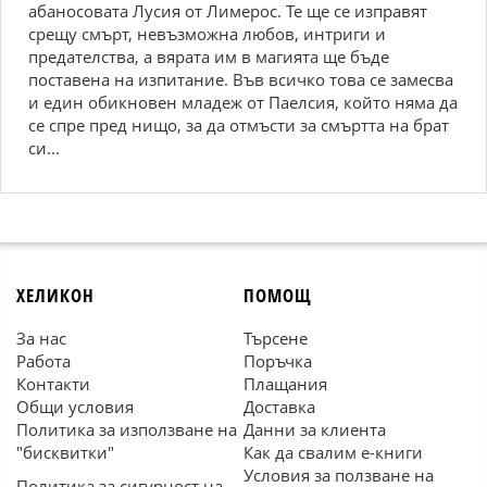
абаносовата Лусия от Лимерос. Те ще се изправят
срещу смърт, невъзможна любов, интриги и
предателства, а вярата им в магията ще бъде
поставена на изпитание. Във всичко това се замесва
и един обикновен младеж от Паелсия, който няма да
се спре пред нищо, за да отмъсти за смъртта на брат
си...
ХЕЛИКОН
ПОМОЩ
За нас
Търсене
Работа
Поръчка
Контакти
Плащания
Общи условия
Доставка
Политика за използване на
Данни за клиента
"бисквитки"
Как да свалим е-книги
Условия за ползване на
Политика за сигурност на