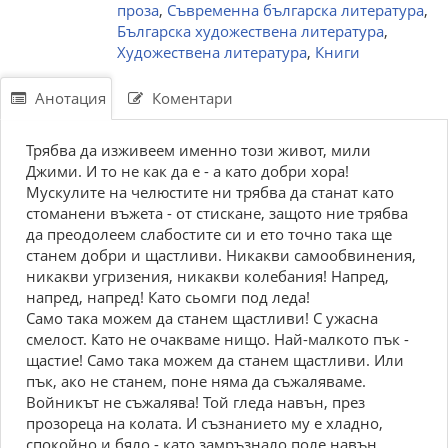
проза
,
Съвременна българска литература
,
Българска художествена литература
,
Художествена литература
,
Книги
Анотация
Коментари
Трябва да изживеем именно този живот, мили
Джими. И то не как да е - а като добри хора!
Мускулите на челюстите ни трябва да станат като
стоманени въжета - от стискане, защото ние трябва
да преодолеем слабостите си и ето точно така ще
станем добри и щастливи. Никакви самообвинения,
никакви угризения, никакви колебания! Напред,
напред, напред! Като сьомги под леда!
Само така можем да станем щастливи! С ужасна
смелост. Като не очакваме нищо. Най-малкото пък -
щастие! Само така можем да станем щастливи. Или
пък, ако не станем, поне няма да съжаляваме.
Войникът не съжалява! Той гледа навън, през
прозореца на колата. И съзнанието му е хладно,
спокойно и бяло - като замръзнало поле навън.