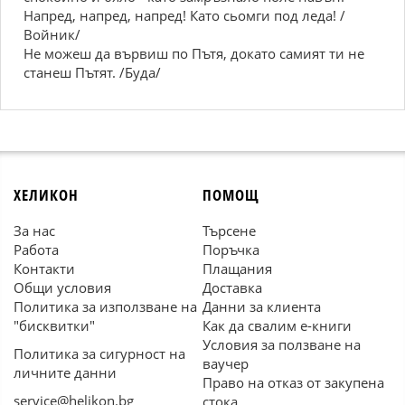
Напред, напред, напред! Като сьомги под леда! /
Войник/
Не можеш да вървиш по Пътя, докато самият ти не
станеш Пътят. /Буда/
ХЕЛИКОН
ПОМОЩ
За нас
Търсене
Работа
Поръчка
Контакти
Плащания
Общи условия
Доставка
Политика за използване на
Данни за клиента
"бисквитки"
Как да свалим е-книги
Условия за ползване на
Политика за сигурност на
ваучер
личните данни
Право на отказ от закупена
service@helikon.bg
стока