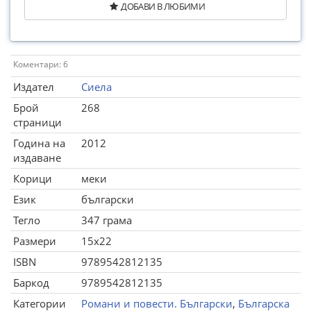
ДОБАВИ В ЛЮБИМИ
Коментари: 6
Издател
Сиела
Брой
268
страници
Година на
2012
издаване
Корици
меки
Език
български
Тегло
347 грама
Размери
15x22
ISBN
9789542812135
Баркод
9789542812135
Категории
Романи и повести. Български
,
Българска