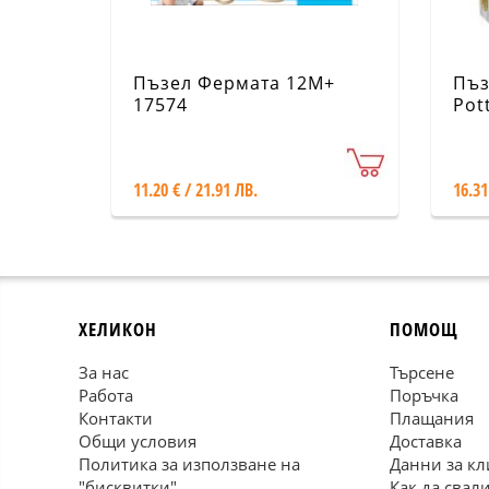
Пъзел Фермата 12М+
Пъз
17574
Pot
WM
11.20 € / 21.91 ЛВ.
16.31
ХЕЛИКОН
ПОМОЩ
За нас
Търсене
Работа
Поръчка
Контакти
Плащания
Общи условия
Доставка
Политика за използване на
Данни за кл
"бисквитки"
Как да свал