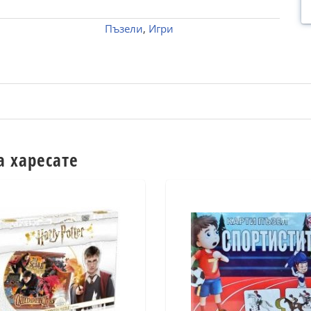
Пъзели
,
Игри
а харесате