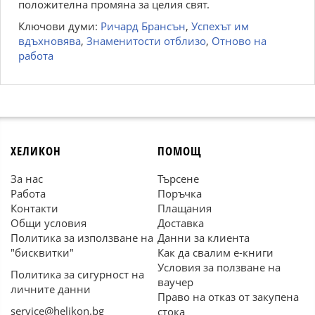
положителна промяна за целия свят.
Ключови думи:
Ричард Брансън
,
Успехът им
вдъхновява
,
Знаменитости отблизо
,
Отново на
работа
ХЕЛИКОН
ПОМОЩ
За нас
Търсене
Работа
Поръчка
Контакти
Плащания
Общи условия
Доставка
Политика за използване на
Данни за клиента
"бисквитки"
Как да свалим е-книги
Условия за ползване на
Политика за сигурност на
ваучер
личните данни
Право на отказ от закупена
service@helikon.bg
стока