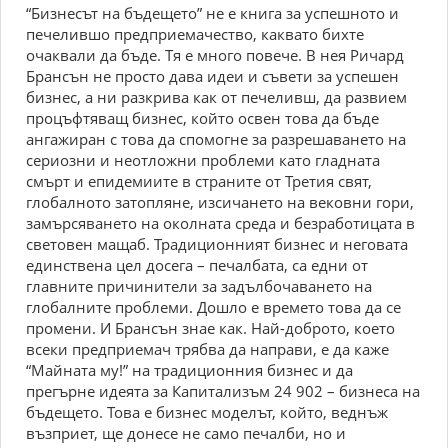
“Бизнесът на бъдещето” не е книга за успешното и
печелившо предприемачество, каквато бихте
очаквали да бъде. Тя е много повече. В нея Ричард
Брансън не просто дава идеи и съвети за успешен
бизнес, а ни разкрива как от печеливш, да развием
процъфтяващ бизнес, който освен това да бъде
ангажиран с това да спомогне за разрешаването на
сериозни и неотложни проблеми като гладната
смърт и епидемиите в страните от Третия свят,
глобалното затопляне, изсичането на вековни гори,
замърсяването на околната среда и безработицата в
световен мащаб. Традиционният бизнес и неговата
единствена цел досега – печалбата, са едни от
главните причинители за задълбочаването на
глобалните проблеми. Дошло е времето това да се
промени. И Брансън знае как. Най-доброто, което
всеки предприемач трябва да направи, е да каже
“Майната му!” на традиционния бизнес и да
прегърне идеята за Капитализъм 24 902 – бизнеса на
бъдещето. Това е бизнес моделът, който, веднъж
възприет, ще донесе не само печалби, но и