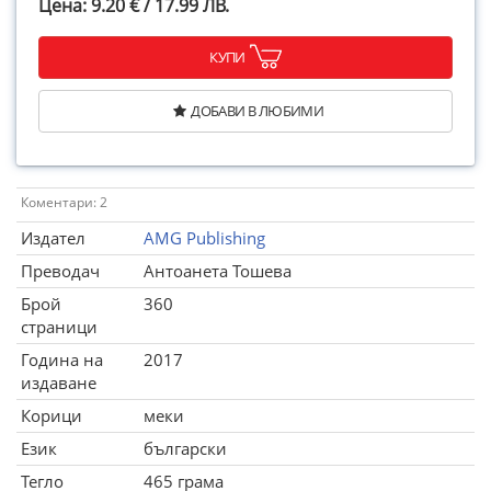
Цена: 9.20 € / 17.99 ЛВ.
КУПИ
ДОБАВИ В ЛЮБИМИ
Коментари: 2
Издател
AMG Publishing
Преводач
Антоанета Тошева
Брой
360
страници
Година на
2017
издаване
Корици
меки
Език
български
Тегло
465 грама