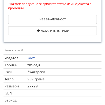
*На този продукт не се прилагат отстъпки и не участва в
промоции
НЕ Е В НАЛИЧНОСТ
ДОБАВИ В ЛЮБИМИ
Коментари: 0
Издател
Фют
Корици
твърди
Език
български
Тегло
987 грама
Размери
27x29
ISBN
Баркод