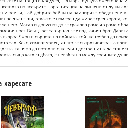
енките на нощта в Колдуел, Ню Йорк, бушува ожесточена и
еството на лесърите – организация на лишени от души ловц
ни воини, най-добрите бойци на вампирите, обединени в Б
минал дълъг път, откакто е намерен да живее сред хората, к
коло него. Макар и допуснат да се сражава рамо до рамо с бр
самоличност. Всъщност завърнал се е падналият брат Дариъ
 вкарва Джон в сърцето на войната, той ще трябва да призове
ното зло. Хекс, симпат убиец, дълго се съпротивлява на пр
достта, тя няма да позволи още един достоен мъж да стане 
юбовта, също като съдбата, е неизбежна между сродните души
а харесате