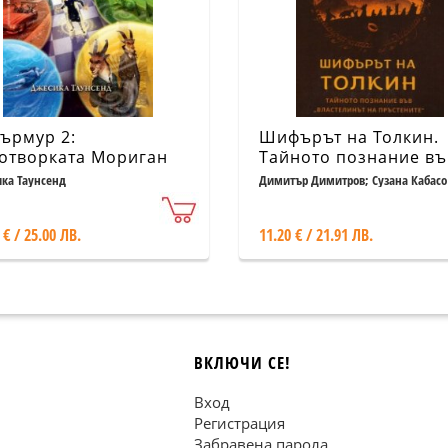
ърмур 2:
Шифърът на Толкин.
отворката Мориган
Тайното познание въ
на
"Властелинът на
ка Таунсенд
Димитър Димитров; Сузана Кабасо
пръстените"
 € / 25.00 ЛВ.
11.20 € / 21.91 ЛВ.
ВКЛЮЧИ СЕ!
Вход
Регистрация
Забравена парола