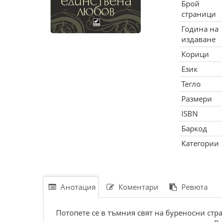
Брой
страници
Година на
издаване
Корици
Език
Тегло
Размери
ISBN
Баркод
Категории
Анотация
Коментари
Ревюта
Потопете се в тъмния свят на буреносни стр