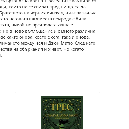
 смъртоносна война. Последните вампири са
и, които не се спират пред нищо, за да
ратството на черния кинжал, имат за задача
огато неговата вампирска природа е била
атята, никой не предполага каква е
с, но в ново въплъщение и с много различна
 както онова, което е сега, така и онова,
ивличането между нея и Джон Матю. След като
жертва на объркания й живот. Но когато
.