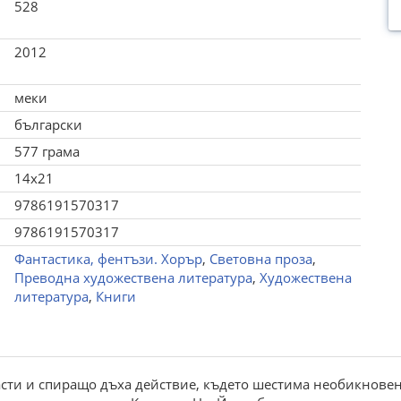
528
2012
меки
български
577 грама
14x21
9786191570317
9786191570317
Фантастика, фентъзи. Хорър
,
Световна проза
,
Преводна художествена литература
,
Художествена
литература
,
Книги
асти и спиращо дъха действие, където шестима необикновен