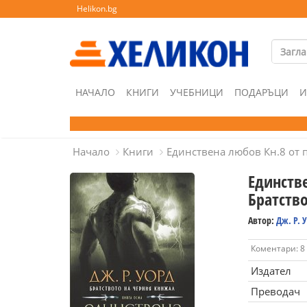
Helikon.bg
НАЧАЛО
КНИГИ
УЧЕБНИЦИ
ПОДАРЪЦИ
И
Начало
Книги
Единствена любов Кн.8 от 
Единств
Братств
Автор:
Дж. Р. 
Коментари: 8
Издател
Преводач