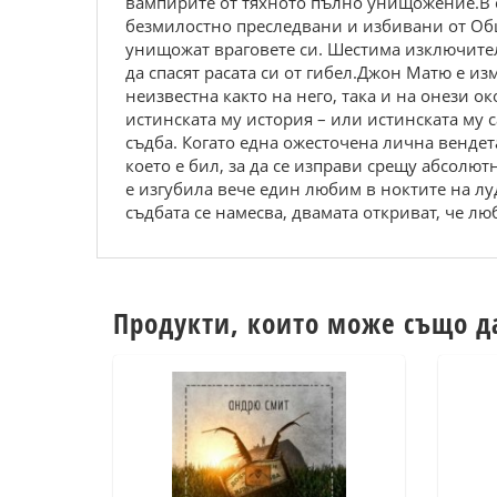
вампирите от тяхното пълно унищожение.В с
безмилостно преследвани и избивани от Общ
унищожат враговете си. Шестима изключител
да спасят расата си от гибел.Джон Матю е из
неизвестна както на него, така и на онези о
истинската му история – или истинската му 
съдба. Когато една ожесточена лична вендета
което е бил, за да се изправи срещу абсолют
е изгубила вече един любим в ноктите на лу
съдбата се намесва, двамата откриват, че л
Продукти, които може също д