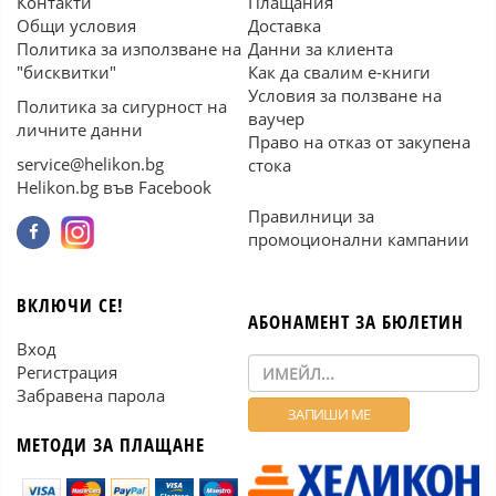
Контакти
Плащания
Общи условия
Доставка
Политика за използване на
Данни за клиента
"бисквитки"
Как да свалим е-книги
Условия за ползване на
Политика за сигурност на
ваучер
личните данни
Право на отказ от закупена
service@helikon.bg
стока
Helikon.bg във Facebook
Правилници за
промоционални кампании
ВКЛЮЧИ СЕ!
АБОНАМЕНТ ЗА БЮЛЕТИН
Вход
Регистрация
Забравена парола
МЕТОДИ ЗА ПЛАЩАНЕ