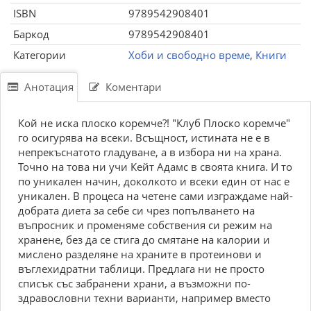
ISBN
9789542908401
Баркод
9789542908401
Категории
Хоби и свободно време
,
Книги
Анотация
Коментари
Кой не иска плоско коремче?! "Клуб Плоско коремче"
го осигурява на всеки. Всъщност, истината не е в
непрекъснатото гладуване, а в избора ни на храна.
Точно на това ни учи Кейт Адамс в своята книга. И то
по уникален начин, доколкото и всеки един от нас е
уникален. В процеса на четене сами изграждаме най-
добрата диета за себе си чрез попълването на
въпросник и променяме собствения си режим на
хранене, без да се стига до смятане на калории и
мислено разделяне на храните в протеинови и
въглехидратни таблици. Предлага ни не просто
списък със забранени храни, а възможни по-
здравословни техни варианти, например вместо