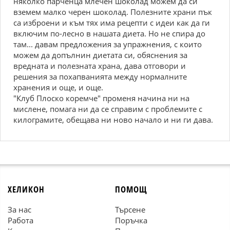
няколко парченца млечен шоколад можем да си
вземем малко черен шоколад. Полезните храни пък
са изброени и към тях има рецепти с идеи как да ги
включим по-лесно в нашата диета. Но не спира до
там... давам предложения за упражнения, с които
можем да допълнин диетата си, обяснения за
вредната и полезната храна, дава отговори и
решения за похапванията между нормалните
хранения и още, и още.
"Клуб Плоско коремче" променя начина ни на
мислене, помага ни да се справим с проблемите с
килограмите, обещава ни ново начало и ни ги дава.
ХЕЛИКОН
ПОМОЩ
За нас
Търсене
Работа
Поръчка