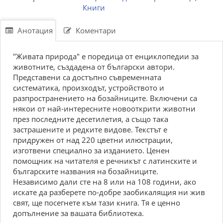
Книги
Анотация
Коментари
"Живата природа" е поредица от енциклопедии за
животните, създадена от български автори.
Представени са достъпно съвременната
систематика, произходът, устройството и
разпространението на бозайниците. Включени са
някои от най-интересните новооткрити животни
през последните десетилетия, а също така
застрашените и редките видове. Текстът е
придружен от над 220 цветни илюстрации,
изготвени специално за изданието. Ценен
помощник на читателя е речникът с латинските и
българските названия на бозайниците.
Независимо дали сте на 8 или на 108 години, ако
искате да разберете по-добре заобикалящия ни жив
свят, ще посегнете към тази книга. Тя е ценно
допълнение за вашата библиотека.