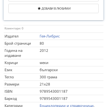
ДОБАВИ В ЛЮБИМИ
Коментари: 0
Издател
Гея-Либрис
Брой страници
80
Година на
2012
издаване
Корици
меки
Език
български
Тегло
300 грама
Размери
21x28
ISBN
9789543001187
Баркод
9789543001187
Категории
Енциклопедии и справочници
,