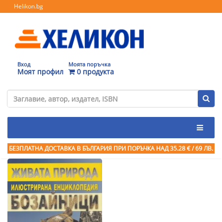
Helikon.bg
Вход
Моята поръчка
Моят профил
0 продукта
БЕЗПЛАТНА ДОСТАВКА В БЪЛГАРИЯ ПРИ ПОРЪЧКА
НАД 35.28 € / 69 ЛВ.