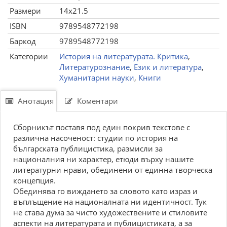
Размери
14x21.5
ISBN
9789548772198
Баркод
9789548772198
Категории
История на литературата. Критика
,
Литературознание
,
Език и литература
,
Хуманитарни науки
,
Книги
Анотация
Коментари
Сборникът поставя под един покрив текстове с
различна насоченост: студии по история на
българската публицистика, размисли за
националния ни характер, етюди върху нашите
литературни нрави, обединени от единна творческа
концепция.
Обединява го виждането за словото като израз и
въплъщение на националната ни идентичност. Тук
не става дума за чисто художествените и стиловите
аспекти на литературата и публицистиката, а за