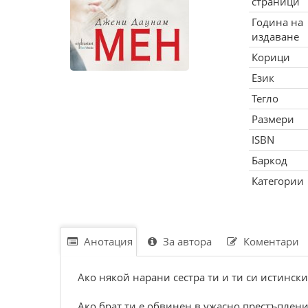
страници
Година на
издаване
Корици
Език
Тегло
Размери
ISBN
Баркод
Категории
Анотация
За автора
Коментари
Ако някой нарани сестра ти и ти си истинск
Ако брат ти е обвинен в ужасно престъплени