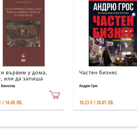
си вървим у дома,
Частен бизнес
е, или да запиша
ртта в сърцето си
 Винклер
Андрю Грос
€ / 14.00 ЛВ.
10.23 € / 20.01 ЛВ.