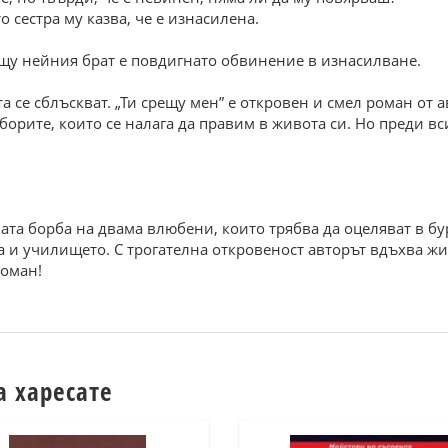
о сестра му казва, че е изнасилена.
ещу нейния брат е повдигнато обвинение в изнасилване.
а се сблъскват. „Ти срещу мен” е откровен и смел роман от а
борите, които се налага да правим в живота си. Но преди вс
та борба на двама влюбени, които трябва да оцеляват в бу
а и училището. С трогателна откровеност авторът вдъхва жи
роман!
а харесате