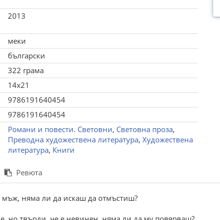
2013
меки
български
322 грама
14x21
9786191640454
9786191640454
Романи и повести. Световни
,
Световна проза
,
Преводна художествена литература
,
Художествена
литература
,
Книги
Ревюта
и мъж, няма ли да искаш да отмъстиш?
е, но твърди, че е невинен, няма ли да му повярваш?