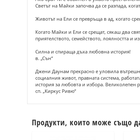
Светът на Майки започва да се разпада, когат
Животът на Ели се превръща в ад, когато ср
Когато Майки и Ели се срещат, сякаш два свят
приятелството, семейството, лоялността и из
Силна и спираща дъха любовна история!
в. „Сън“
Джени Даунам прекрасно е уловила вътрешна
социалния живот, правната система, работат
история за любовта и избора. Великолепен 
сп. „Киркус Ривю“
Продукти, които може също д