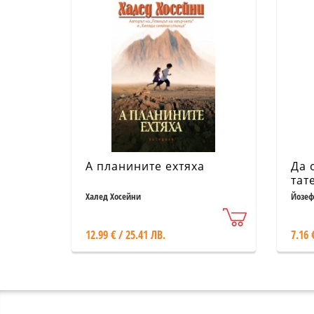
А планините ехтяха
Да 
тат
смъ
Халед Хосейни
Йозеф
12.99 € / 25.41 ЛВ.
7.16 