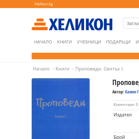
Helikon.bg
НАЧАЛО
КНИГИ
УЧЕБНИЦИ
ПОДАРЪЦИ
И
Начало
Книги
Проповеди. Свитък І.
Проповед
Автор:
Камен 
Коментари: 0
Издател
Брой