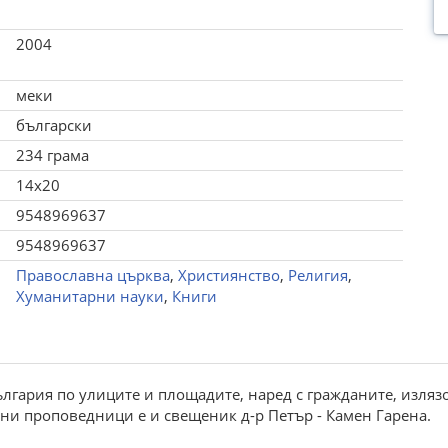
2004
меки
български
234 грама
14x20
9548969637
9548969637
Православна църква
,
Християнство
,
Религия
,
Хуманитарни науки
,
Книги
лгария по улиците и площадите, наред с гражданите, излязо
ни проповедници е и свещеник д-р Петър - Камен Гарена.