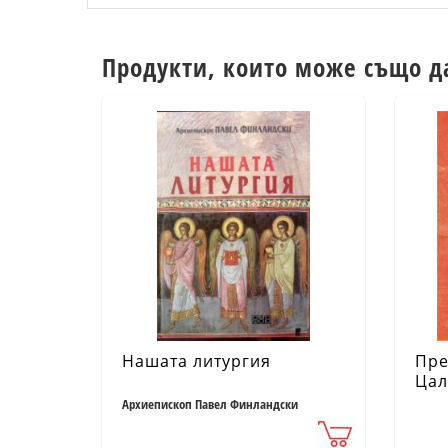
Продукти, които може също д
Нашата литургия
Пре
Цал
ист
Архиепископ Павел Финландски
сви