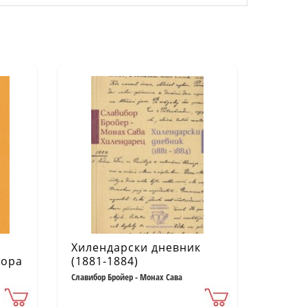
Хилендарски дневник
тора
(1881-1884)
Славибор Бройер - Монах Сава
Хилендарец