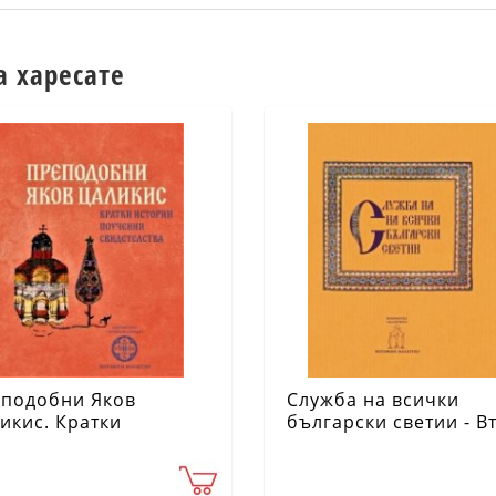
а харесате
подобни Яков
Служба на всички
икис. Кратки
български светии - В
ории, поучения,
неделя след
детелства
Петдесетница