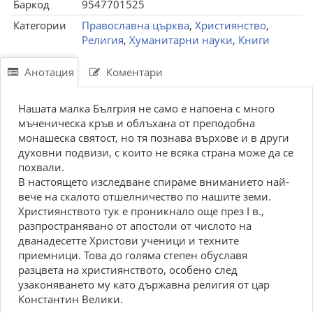
Баркод
9547701525
Категории
Православна църква
,
Християнство
,
Религия
,
Хуманитарни науки
,
Книги
Анотация
Коментари
Нашата малка Бългрия не само е напоена с много
мъченическа кръв и облъхана от преподобна
монашеска святост, но тя познава върхове и в други
духовни подвизи, с които не всяка страна може да се
похвали.
В настоящето изследване спираме вниманието най-
вече на скалото отшелничество по нашите земи.
Християнството тук е проникнало още през I в.,
разпространявано от апостоли от числото на
дванадесетте Христови ученици и техните
приемници. Това до голяма степен обуславя
разцвета на християнството, особено след
узаконяването му като държавна религия от цар
Константин Велики.