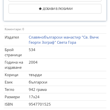
ДОБАВИ В ЛЮБИМИ
Коментари: 0
Издател
Славянобългарски манастир "Св. Вмчк
Георги Зограф" Света Гора
Брой
534
страници
Година на
2004
издаване
Корици
твърди
Език
български
Тегло
942 грама
Размери
17x24
ISBN
9547701525