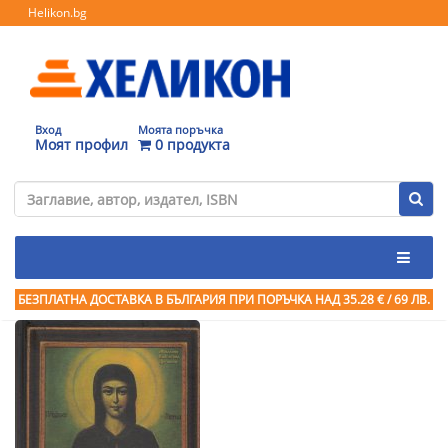
Helikon.bg
Вход
Моята поръчка
Моят профил
0 продукта
БЕЗПЛАТНА ДОСТАВКА В БЪЛГАРИЯ ПРИ ПОРЪЧКА
НАД 35.28 € / 69 ЛВ.