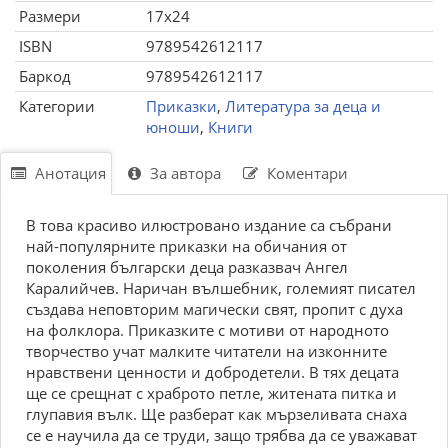
Размери
17x24
ISBN
9789542612117
Баркод
9789542612117
Категории
Приказки
,
Литература за деца и
юноши
,
Книги
Анотация
За автора
Коментари
В това красиво илюстровано издание са събрани
най-популярните приказки на обичания от
поколения български деца разказвач Ангел
Каралийчев. Наричан вълшебник, големият писател
създава неповторим магически свят, пропит с духа
на фолклора. Приказките с мотиви от народното
творчество учат малките читатели на изконните
нравствени ценности и добродетели. В тях децата
ще се срещнат с храброто петле, житената питка и
глупавия вълк. Ще разберат как мързеливата снаха
се е научила да се труди, защо трябва да се уважават