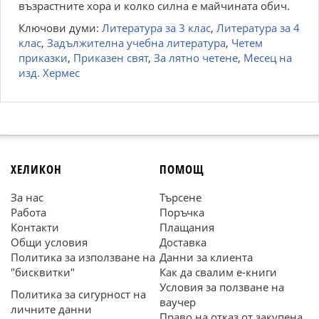
възрастните хора и колко силна е майчината обич.
Ключови думи:
Литература за 3 клас
,
Литература за 4
клас
,
Задължителна учебна литература
,
Четем
приказки
,
Приказен свят
,
За лятно четене
,
Месец на
изд. Хермес
ХЕЛИКОН
ПОМОЩ
За нас
Търсене
Работа
Поръчка
Контакти
Плащания
Общи условия
Доставка
Политика за използване на
Данни за клиента
"бисквитки"
Как да свалим е-книги
Условия за ползване на
Политика за сигурност на
ваучер
личните данни
Право на отказ от закупена