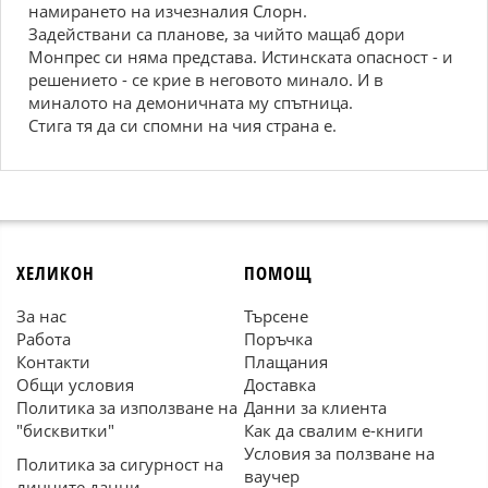
намирането на изчезналия Слорн.
Задействани са планове, за чийто мащаб дори
Монпрес си няма представа. Истинската опасност - и
решението - се крие в неговото минало. И в
миналото на демоничната му спътница.
Стига тя да си спомни на чия страна е.
ХЕЛИКОН
ПОМОЩ
За нас
Търсене
Работа
Поръчка
Контакти
Плащания
Общи условия
Доставка
Политика за използване на
Данни за клиента
"бисквитки"
Как да свалим е-книги
Условия за ползване на
Политика за сигурност на
ваучер
личните данни