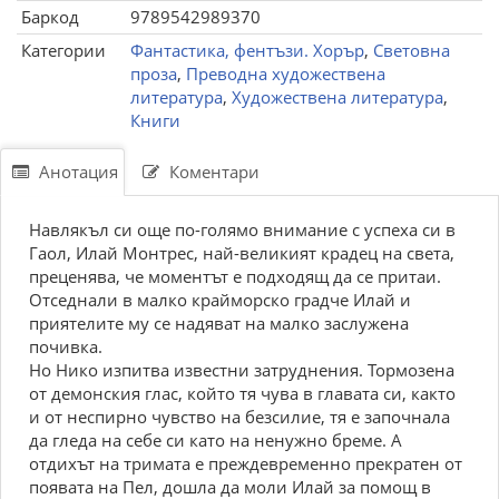
Баркод
9789542989370
Категории
Фантастика, фентъзи. Хорър
,
Световна
проза
,
Преводна художествена
литература
,
Художествена литература
,
Книги
Анотация
Коментари
Навлякъл си още по-голямо внимание с успеха си в
Гаол, Илай Монтрес, най-великият крадец на света,
преценява, че моментът е подходящ да се притаи.
Отседнали в малко крайморско градче Илай и
приятелите му се надяват на малко заслужена
почивка.
Но Нико изпитва известни затруднения. Тормозена
от демонския глас, който тя чува в главата си, както
и от неспирно чувство на безсилие, тя е започнала
да гледа на себе си като на ненужно бреме. А
отдихът на тримата е преждевременно прекратен от
появата на Пел, дошла да моли Илай за помощ в