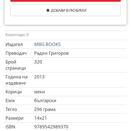
ДОБАВИ В ЛЮБИМИ
Коментари: 0
Издател
MBG BOOKS
Преводач
Радин Григоров
Брой
320
страници
Година на
2013
издаване
Корици
меки
Език
български
Тегло
296 грама
Размери
14x21
ISBN
9789542989370