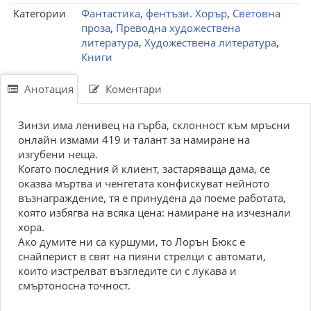
Категории
Фантастика, фентъзи. Хорър
,
Световна
проза
,
Преводна художествена
литература
,
Художествена литература
,
Книги
Анотация
Коментари
Зинзи има ленивец на гърба, склонност към мръсни
онлайн измами 419 и талант за намиране на
изгубени неща.
Когато последния й клиент, застаряваща дама, се
оказва мъртва и ченгетата конфискуват нейното
възнаграждение, тя е принудена да поеме работата,
която избягва на всяка цена: намиране на изчезнали
хора.
Ако думите ни са куршуми, то Лорън Бюкс е
снайперист в свят на пияни стрелци с автомати,
които изстрелват възгледите си с лукава и
смъртоносна точност.