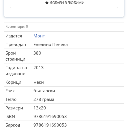
ДОБАВИ В ЛЮБИМИ
Коментари: 0
Издател
Монт
Преводач
Евелина Пенева
Брой
380
страници
Година на
2013
издаване
Корици
меки
Език
български
Тегло
278 грама
Размери
13x20
ISBN
9786191690053
Баркод
9786191690053