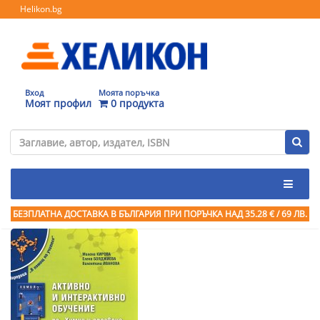
Helikon.bg
Вход
Моята поръчка
Моят профил
0 продукта
БЕЗПЛАТНА ДОСТАВКА В БЪЛГАРИЯ ПРИ ПОРЪЧКА
НАД 35.28 € / 69 ЛВ.