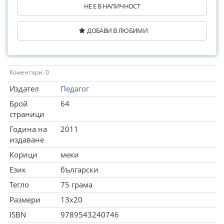
НЕ Е В НАЛИЧНОСТ
ДОБАВИ В ЛЮБИМИ
Коментари: 0
Издател
Педагог
Брой
64
страници
Година на
2011
издаване
Корици
меки
Език
български
Тегло
75 грама
Размери
13x20
ISBN
9789543240746