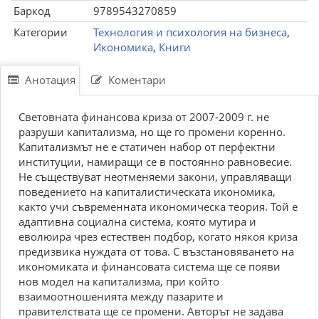
Баркод
9789543270859
Категории
Технология и психология на бизнеса
,
Икономика
,
Книги
Анотация
Коментари
Световната финансова криза от 2007-2009 г. не
разруши капитализма, но ще го промени коренно.
Капитализмът не е статичен набор от перфектни
институции, намиращи се в постоянно равновесие.
Не съществуват неотменяеми закони, управляващи
поведението на капиталистическата икономика,
както учи съвременната икономическа теория. Той е
адаптивна социална система, която мутира и
еволюира чрез естествен подбор, когато някоя криза
предизвика нуждата от това. С възстановяването на
икономиката и финансовата система ще се появи
нов модел на капитализма, при който
взаимоотношенията между пазарите и
правителствата ще се промени. Авторът не задава