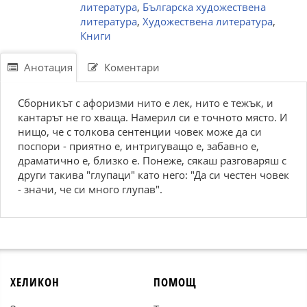
литература
,
Българска художествена
литература
,
Художествена литература
,
Книги
Анотация
Коментари
Сборникът с афоризми нито е лек, нито е тежък, и
кантарът не го хваща. Намерил си е точното място. И
нищо, че с толкова сентенции човек може да си
поспори - приятно е, интригуващо е, забавно е,
драматично е, близко е. Понеже, сякаш разговаряш с
други такива "глупаци" като него: "Да си честен човек
- значи, че си много глупав".
ХЕЛИКОН
ПОМОЩ