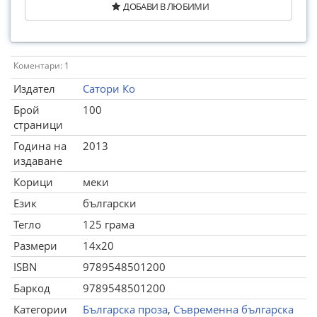
ДОБАВИ В ЛЮБИМИ
Коментари: 1
Издател
Сатори Ко
Брой
100
страници
Година на
2013
издаване
Корици
меки
Език
български
Тегло
125 грама
Размери
14x20
ISBN
9789548501200
Баркод
9789548501200
Категории
Българска проза
,
Съвременна българска