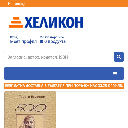
Helikon.bg
Вход
Моята поръчка
Моят профил
0 продукта
БЕЗПЛАТНА ДОСТАВКА В БЪЛГАРИЯ ПРИ ПОРЪЧКА
НАД 35.28 € / 69 ЛВ.