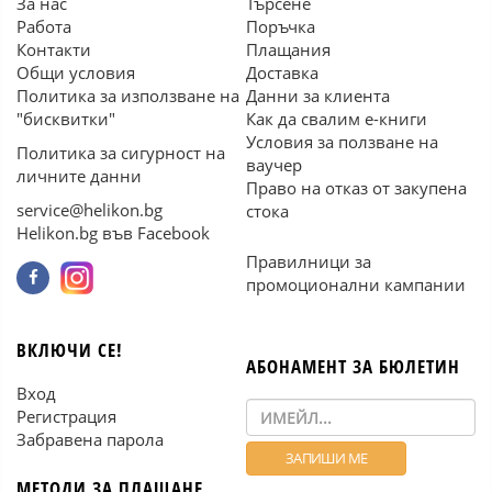
За нас
Търсене
Работа
Поръчка
Контакти
Плащания
Общи условия
Доставка
Политика за използване на
Данни за клиента
"бисквитки"
Как да свалим е-книги
Условия за ползване на
Политика за сигурност на
ваучер
личните данни
Право на отказ от закупена
service@helikon.bg
стока
Helikon.bg във Facebook
Правилници за
промоционални кампании
ВКЛЮЧИ СЕ!
АБОНАМЕНТ ЗА БЮЛЕТИН
Вход
Регистрация
Забравена парола
МЕТОДИ ЗА ПЛАЩАНЕ