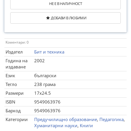
НЕ Е В НАЛИЧНОСТ
ДОБАВИ В ЛЮБИМИ
Коментари: 0
Издател
Бит и техника
Година на
2002
издаване
Език
български
Тегло
238 грама
Размери
17x24.5
ISBN
9549063976
Баркод
9549063976
Категории
Предучилищно образование
,
Педагогика
,
Хуманитарни науки
,
Книги