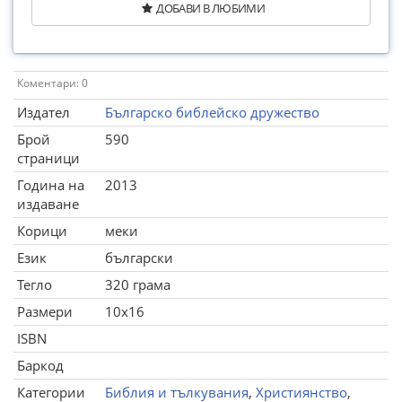
ДОБАВИ В ЛЮБИМИ
Коментари: 0
Издател
Българско библейско дружество
Брой
590
страници
Година на
2013
издаване
Корици
меки
Език
български
Тегло
320 грама
Размери
10x16
ISBN
Баркод
Категории
Библия и тълкувания
,
Християнство
,