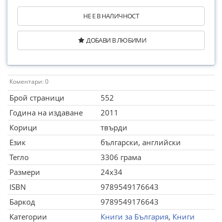
НЕ Е В НАЛИЧНОСТ
ДОБАВИ В ЛЮБИМИ
Коментари: 0
Брой страници
552
Година на издаване
2011
Корици
твърди
Език
български, английски
Тегло
3306 грама
Размери
24x34
ISBN
9789549176643
Баркод
9789549176643
Категории
Книги за България
,
Книги