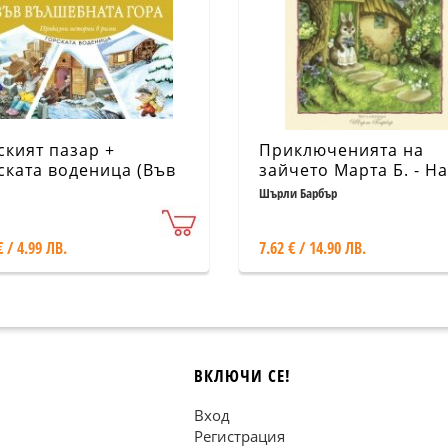
ският пазар +
Приключенията на
ската воденица (Във
зайчето Марта Б. - На
шебната гора)
гости на феите
Шърли Барбър
€ / 4.99 ЛВ.
7.62 € / 14.90 ЛВ.
ВКЛЮЧИ СЕ!
Вход
Регистрация