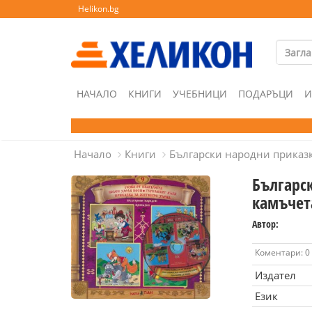
Helikon.bg
НАЧАЛО
КНИГИ
УЧЕБНИЦИ
ПОДАРЪЦИ
И
Начало
Книги
Български народни приказки
Българск
камъчет
Автор:
Коментари: 0
Издател
Език