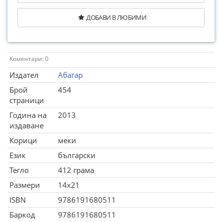
ДОБАВИ В ЛЮБИМИ
Коментари: 0
Издател
Абагар
Брой
454
страници
Година на
2013
издаване
Корици
меки
Език
български
Тегло
412 грама
Размери
14x21
ISBN
9786191680511
Баркод
9786191680511