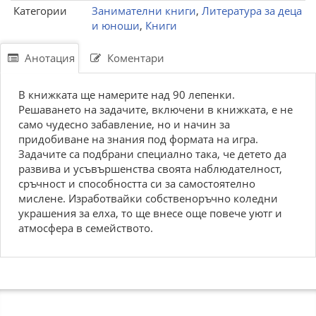
Категории
Занимателни книги
,
Литература за деца
и юноши
,
Книги
Анотация
Коментари
В книжката ще намерите над 90 лепенки.
Решаването на задачите, включени в книжката, е не
само чудесно забавление, но и начин за
придобиване на знания под формата на игра.
Задачите са подбрани специално така, че детето да
развива и усъвършенства своята наблюдателност,
сръчност и способността си за самостоятелно
мислене. Изработвайки собственоръчно коледни
украшения за елха, то ще внесе още повече уютг и
атмосфера в семейството.