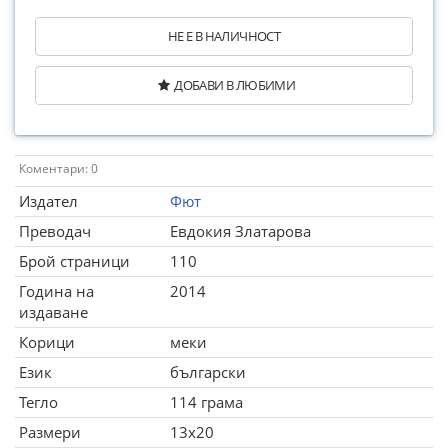
НЕ Е В НАЛИЧНОСТ
ДОБАВИ В ЛЮБИМИ
Коментари: 0
Издател
Фют
Преводач
Евдокия Златарова
Брой страници
110
Година на
2014
издаване
Корици
меки
Език
български
Тегло
114 грама
Размери
13x20