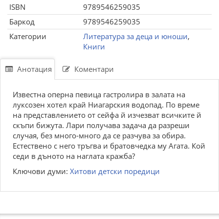
ISBN
9789546259035
Баркод
9789546259035
Категории
Литература за деца и юноши
,
Книги
Анотация
Коментари
Известна оперна певица гастролира в залата на
луксозен хотел край Ниагарския водопад. По време
на представлението от сейфа й изчезват всичките й
скъпи бижута. Лари получава задача да разреши
случая, без много-много да се разчува за обира.
Естествено с него тръгва и братовчедка му Агата. Кой
седи в дъното на наглата кражба?
Ключови думи:
Хитови детски поредици